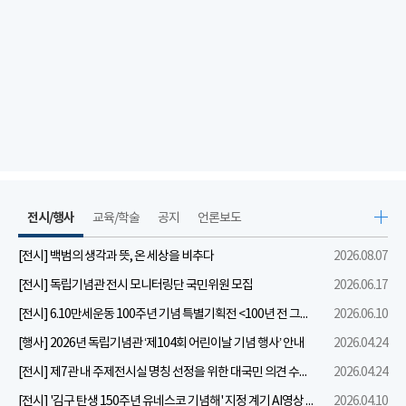
전시/행사
교육/학술
공지
언론보도
[전시] 백범의 생각과 뜻, 온 세상을 비추다
2026.08.07
[전시] 독립기념관 전시 모니터링단 국민위원 모집
2026.06.17
[전시] 6.10만세운동 100주년 기념 특별기획전 <100년 전 그날을 보다: 6.10만세운동>
2026.06.10
[행사] 2026년 독립기념관 ‘제104회 어린이날 기념 행사’ 안내
2026.04.24
[전시] 제7관 내 주제전시실 명칭 선정을 위한 대국민 의견 수렴 실시
2026.04.24
[전시] '김구 탄생 150주년 유네스코 기념해' 지정 계기 AI영상 국민공모 개최 안내
2026.04.10