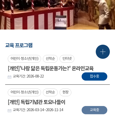
교육 프로그램
어린이·청소년(개인)
선착순
인터넷
[개인]'나랑 닮은 독립운동가는?' 온라인교육
교육기간 : 2026-08-22
접수중
어린이·청소년(개인)
선착순
현장
[개인] 독립기념관 토요나들이
교육기간 : 2026-03-14 ~2026-11-14
교육중