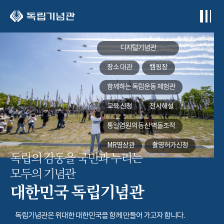
본문 바로가기
디지털기념관
장소 대관
캠핑장
함께하는
독립운동 체험관
교육 신청
전시해설
통일염원의 동산
벽돌조적
MR영상관
촬영허가신청
독립의 감동을 국민과 누리는
모두의 기념관
대한민국 독립기념관
독립기념관은 위대한 대한민국을 함께 만들어 가고자 합니다.