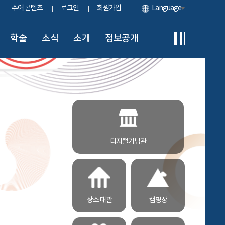
수어 콘텐츠
로그인
회원가입
Language
학술
소식
소개
정보공개
디지털기념관
장소 대관
캠핑장