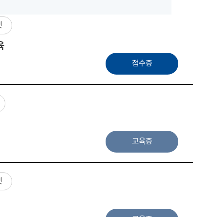
넷
육
접수중
교육중
넷