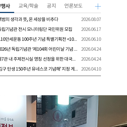
/행사
교육/학술
공지
언론보도
 백범의 생각과 뜻, 온 세상을 비추다
2026.08.07
 독립기념관 전시 모니터링단 국민위원 모집
2026.06.17
[전시] 6.10만세운동 100주년 기념 특별기획전 <100년 전 그날을 보다: 6.10만세운동>
2026.06.10
[행사] 2026년 독립기념관 ‘제104회 어린이날 기념 행사’ 안내
2026.04.24
[전시] 제7관 내 주제전시실 명칭 선정을 위한 대국민 의견 수렴 실시
2026.04.24
[전시] '김구 탄생 150주년 유네스코 기념해' 지정 계기 AI영상 국민공모 개최 안내
2026.04.10