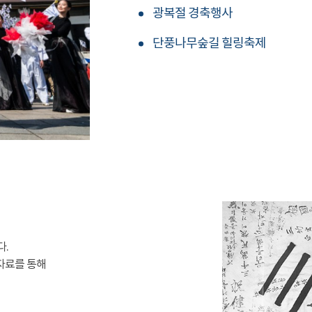
광복절 경축행사
단풍나무숲길 힐링축제
다.
자료를 통해