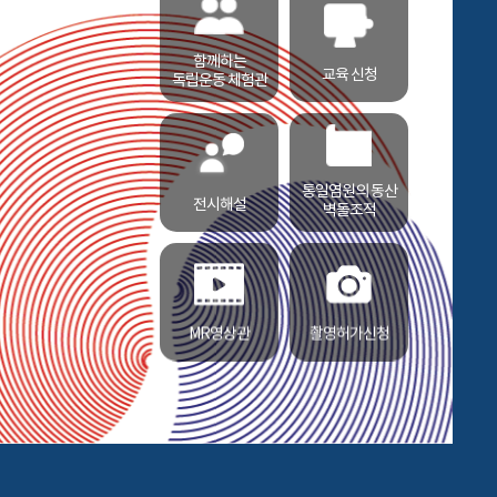
함께하는
교육 신청
독립운동 체험관
통일염원의 동산
전시해설
벽돌조적
MR영상관
촬영허가신청