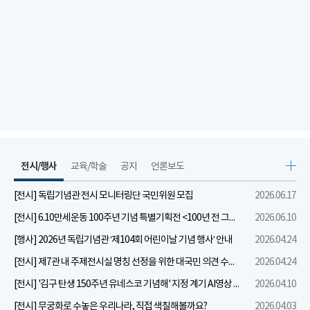
전시/행사
교육/학술
공지
언론보도
[전시] 독립기념관 전시 모니터링단 국민위원 모집
2026.06.17
[전시] 6.10만세운동 100주년 기념 특별기획전 <100년 전 그날을 보다: 6.10만세운동>
2026.06.10
[행사] 2026년 독립기념관 ‘제104회 어린이날 기념 행사’ 안내
2026.04.24
[전시] 제7관 내 주제전시실 명칭 선정을 위한 대국민 의견 수렴 실시
2026.04.24
[전시] '김구 탄생 150주년 유네스코 기념해' 지정 계기 AI영상 국민공모 개최 안내
2026.04.10
[전시] 무궁화로 수놓은 우리나라, 직접 색칠해볼까요?
2026.04.03