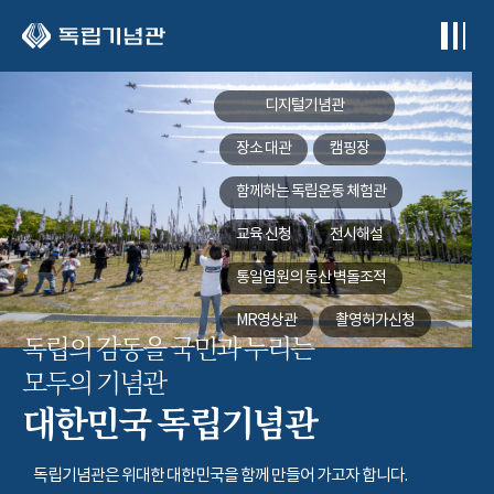
본문 바로가기
디지털기념관
장소 대관
캠핑장
함께하는
독립운동 체험관
교육 신청
전시해설
통일염원의 동산
벽돌조적
MR영상관
촬영허가신청
독립의 감동을 국민과 누리는
모두의 기념관
대한민국 독립기념관
독립기념관은 위대한 대한민국을 함께 만들어 가고자 합니다.