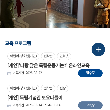
교육 프로그램
어린이·청소년(개인)
선착순
인터넷
[개인]'나랑 닮은 독립운동가는?' 온라인교육
교육기간 : 2026-08-22
접수중
어린이·청소년(개인)
선착순
현장
[개인] 독립기념관 토요나들이
교육기간 : 2026-03-14 ~2026-11-14
교육중