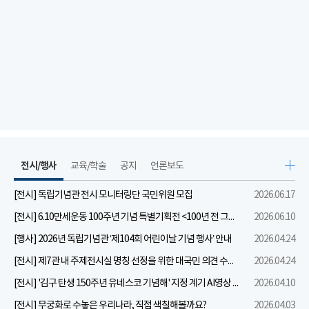
전시/행사
교육/학술
공지
언론보도
[전시] 독립기념관 전시 모니터링단 국민위원 모집
2026.06.17
[전시] 6.10만세운동 100주년 기념 특별기획전 <100년 전 그날을 보다: 6.10만세운동>
2026.06.10
[행사] 2026년 독립기념관 ‘제104회 어린이날 기념 행사’ 안내
2026.04.24
[전시] 제7관 내 주제전시실 명칭 선정을 위한 대국민 의견 수렴 실시
2026.04.24
[전시] '김구 탄생 150주년 유네스코 기념해' 지정 계기 AI영상 국민공모 개최 안내
2026.04.10
[전시] 무궁화로 수놓은 우리나라, 직접 색칠해볼까요?
2026.04.03