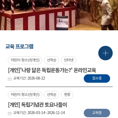
교육 프로그램
어린이·청소년(개인)
선착순
인터넷
[개인]'나랑 닮은 독립운동가는?' 온라인교육
교육기간 : 2026-08-22
접수중
어린이·청소년(개인)
선착순
현장
[개인] 독립기념관 토요나들이
교육기간 : 2026-03-14 ~2026-11-14
교육중