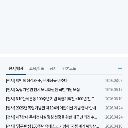
전시/행사
교육/학술
공지
언론보도
[전시] 백범의 생각과 뜻, 온 세상을 비추다
2026.08.07
[전시] 독립기념관 전시 모니터링단 국민위원 모집
2026.06.17
[전시] 6.10만세운동 100주년 기념 특별기획전 <100년 전 그날을 보다: 6.10만세운동>
2026.06.10
[행사] 2026년 독립기념관 ‘제104회 어린이날 기념 행사’ 안내
2026.04.24
[전시] 제7관 내 주제전시실 명칭 선정을 위한 대국민 의견 수렴 실시
2026.04.24
[전시] '김구 탄생 150주년 유네스코 기념해' 지정 계기 AI영상 국민공모 개최 안내
2026.04.10