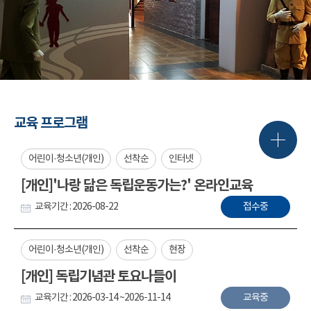
교육 프로그램
어린이·청소년(개인)
선착순
인터넷
[개인]'나랑 닮은 독립운동가는?' 온라인교육
교육기간 : 2026-08-22
접수중
어린이·청소년(개인)
선착순
현장
[개인] 독립기념관 토요나들이
교육기간 : 2026-03-14 ~2026-11-14
교육중