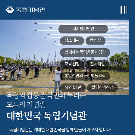
본문 바로가기
디지털기념관
장소 대관
캠핑장
함께하는
독립운동 체험관
교육 신청
전시해설
통일염원의 동산
벽돌조적
MR영상관
촬영허가신청
독립의 감동을 국민과 누리는
모두의 기념관
대한민국 독립기념관
독립기념관은 위대한 대한민국을 함께 만들어 가고자 합니다.