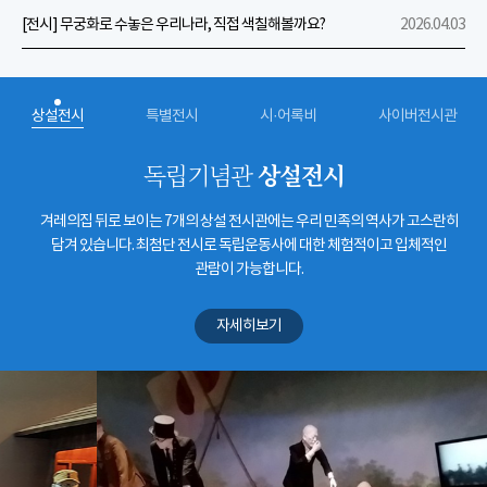
[전시] 무궁화로 수놓은 우리나라, 직접 색칠해볼까요?
2026.04.03
상설전시
특별전시
시·어록비
사이버전시관
상설전시
독립기념관
겨레의집 뒤로 보이는 7개의 상설 전시관에는 우리 민족의 역사가 고스란히
담겨 있습니다. 최첨단 전시로 독립운동사에 대한 체험적이고 입체적인
관람이 가능합니다.
자세히보기