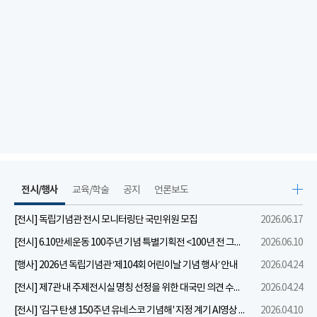
전시/행사
교육/학술
공지
언론보도
[전시] 독립기념관 전시 모니터링단 국민위원 모집
2026.06.17
[전시] 6.10만세운동 100주년 기념 특별기획전 <100년 전 그날을 보다: 6.10만세운동>
2026.06.10
[행사] 2026년 독립기념관 ‘제104회 어린이날 기념 행사’ 안내
2026.04.24
[전시] 제7관 내 주제전시실 명칭 선정을 위한 대국민 의견 수렴 실시
2026.04.24
[전시] '김구 탄생 150주년 유네스코 기념해' 지정 계기 AI영상 국민공모 개최 안내
2026.04.10