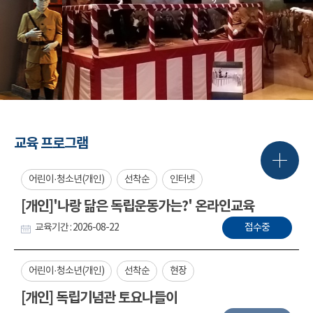
교육 프로그램
어린이·청소년(개인)
선착순
인터넷
[개인]'나랑 닮은 독립운동가는?' 온라인교육
교육기간 : 2026-08-22
접수중
어린이·청소년(개인)
선착순
현장
[개인] 독립기념관 토요나들이