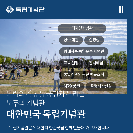
본문 바로가기
디지털기념관
장소 대관
캠핑장
함께하는
독립운동 체험관
교육 신청
전시해설
통일염원의 동산
벽돌조적
MR영상관
촬영허가신청
독립의 감동을 국민과 누리는
모두의 기념관
대한민국 독립기념관
독립기념관은 위대한 대한민국을 함께 만들어 가고자 합니다.