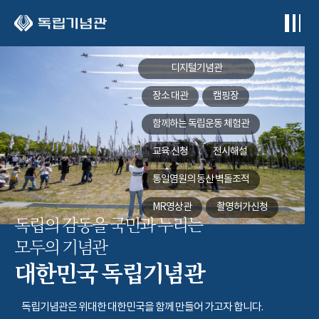
본문 바로가기
디지털기념관
장소 대관
캠핑장
함께하는
독립운동 체험관
교육 신청
전시해설
통일염원의 동산
벽돌조적
MR영상관
촬영허가신청
독립의 감동을 국민과 누리는
모두의 기념관
대한민국 독립기념관
독립기념관은 위대한 대한민국을 함께 만들어 가고자 합니다.