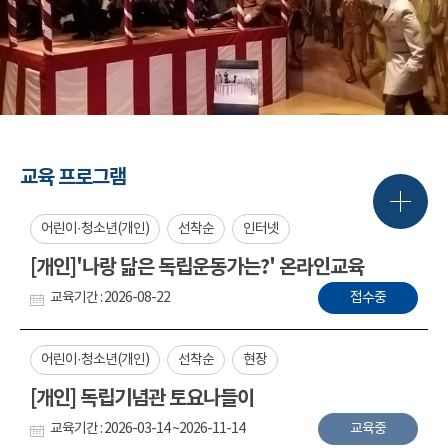
교육 프로그램
어린이·청소년(개인)
선착순
인터넷
[개인]'나랑 닮은 독립운동가는?' 온라인교육
교육기간 : 2026-08-22
접수중
어린이·청소년(개인)
선착순
현장
[개인] 독립기념관 토요나들이
교육기간 : 2026-03-14 ~2026-11-14
교육중