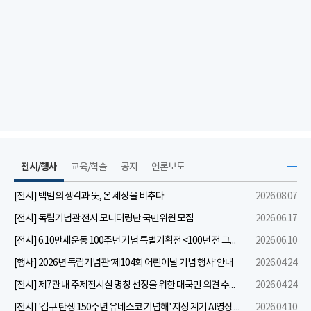
전시/행사
교육/학술
공지
언론보도
[전시] 백범의 생각과 뜻, 온 세상을 비추다
2026.08.07
[전시] 독립기념관 전시 모니터링단 국민위원 모집
2026.06.17
[전시] 6.10만세운동 100주년 기념 특별기획전 <100년 전 그날을 보다: 6.10만세운동>
2026.06.10
[행사] 2026년 독립기념관 ‘제104회 어린이날 기념 행사’ 안내
2026.04.24
[전시] 제7관 내 주제전시실 명칭 선정을 위한 대국민 의견 수렴 실시
2026.04.24
[전시] '김구 탄생 150주년 유네스코 기념해' 지정 계기 AI영상 국민공모 개최 안내
2026.04.10