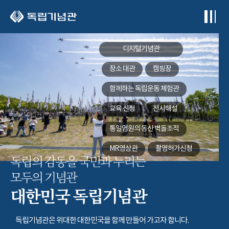
본문 바로가기
디지털기념관
장소 대관
캠핑장
함께하는
독립운동 체험관
교육 신청
전시해설
통일염원의 동산
벽돌조적
MR영상관
촬영허가신청
독립의 감동을 국민과 누리는
모두의 기념관
대한민국 독립기념관
독립기념관은 위대한 대한민국을 함께 만들어 가고자 합니다.