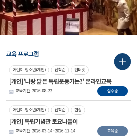
교육 프로그램
어린이·청소년(개인)
선착순
인터넷
[개인]'나랑 닮은 독립운동가는?' 온라인교육
교육기간 : 2026-08-22
접수중
어린이·청소년(개인)
선착순
현장
[개인] 독립기념관 토요나들이
교육기간 : 2026-03-14 ~2026-11-14
교육중