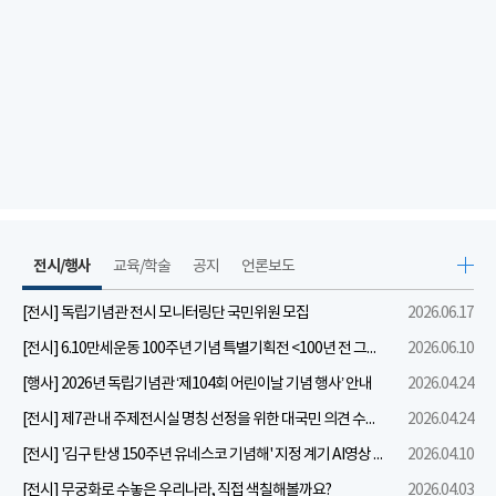
전시/행사
교육/학술
공지
언론보도
[전시] 독립기념관 전시 모니터링단 국민위원 모집
2026.06.17
[전시] 6.10만세운동 100주년 기념 특별기획전 <100년 전 그날을 보다: 6.10만세운동>
2026.06.10
[행사] 2026년 독립기념관 ‘제104회 어린이날 기념 행사’ 안내
2026.04.24
[전시] 제7관 내 주제전시실 명칭 선정을 위한 대국민 의견 수렴 실시
2026.04.24
[전시] '김구 탄생 150주년 유네스코 기념해' 지정 계기 AI영상 국민공모 개최 안내
2026.04.10
[전시] 무궁화로 수놓은 우리나라, 직접 색칠해볼까요?
2026.04.03