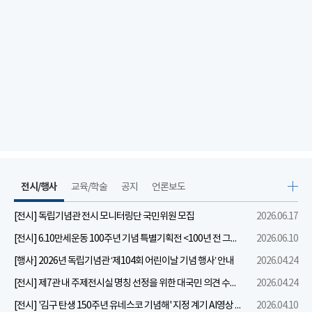
전시/행사
교육/학술
공지
언론보도
[전시] 독립기념관 전시 모니터링단 국민위원 모집
2026.06.17
[전시] 6.10만세운동 100주년 기념 특별기획전 <100년 전 그날을 보다: 6.10만세운동>
2026.06.10
[행사] 2026년 독립기념관 ‘제104회 어린이날 기념 행사’ 안내
2026.04.24
[전시] 제7관 내 주제전시실 명칭 선정을 위한 대국민 의견 수렴 실시
2026.04.24
[전시] '김구 탄생 150주년 유네스코 기념해' 지정 계기 AI영상 국민공모 개최 안내
2026.04.10