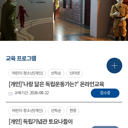
교육 프로그램
어린이·청소년(개인)
선착순
인터넷
[개인]'나랑 닮은 독립운동가는?' 온라인교육
교육기간 : 2026-08-22
접수중
어린이·청소년(개인)
선착순
현장
[개인] 독립기념관 토요나들이