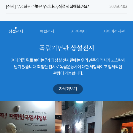
[전시] 무궁화로 수놓은 우리나라, 직접 색칠해볼까요?
2026.04.03
상설전시
특별전시
시·어록비
사이버전시관
상설전시
독립기념관
겨레의집 뒤로 보이는 7개의 상설 전시관에는 우리 민족의 역사가 고스란히
담겨 있습니다. 최첨단 전시로 독립운동사에 대한 체험적이고 입체적인
관람이 가능합니다.
자세히보기