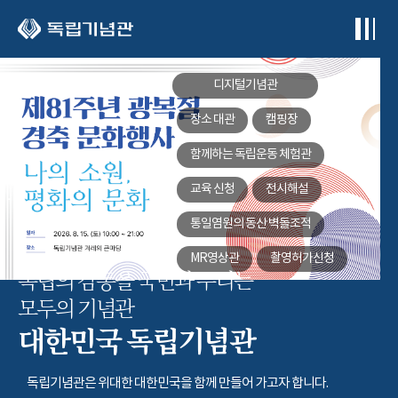
본문 바로가기
디지털기념관
장소 대관
캠핑장
함께하는
독립운동 체험관
교육 신청
전시해설
통일염원의 동산
벽돌조적
MR영상관
촬영허가신청
독립의 감동을 국민과 누리는
모두의 기념관
대한민국 독립기념관
독립기념관은 위대한 대한민국을 함께 만들어 가고자 합니다.