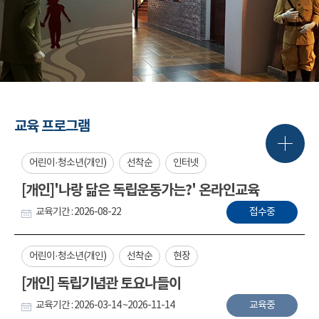
교육 프로그램
어린이·청소년(개인)
선착순
인터넷
[개인]'나랑 닮은 독립운동가는?' 온라인교육
교육기간 : 2026-08-22
접수중
어린이·청소년(개인)
선착순
현장
[개인] 독립기념관 토요나들이
교육기간 : 2026-03-14 ~2026-11-14
교육중