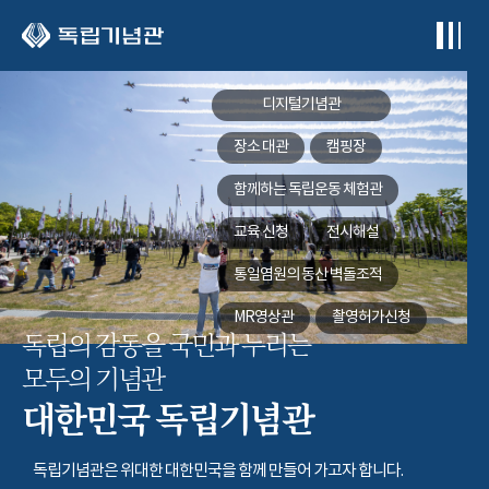
본문 바로가기
디지털기념관
장소 대관
캠핑장
함께하는
독립운동 체험관
교육 신청
전시해설
통일염원의 동산
벽돌조적
MR영상관
촬영허가신청
독립의 감동을 국민과 누리는
모두의 기념관
대한민국 독립기념관
독립기념관은 위대한 대한민국을 함께 만들어 가고자 합니다.