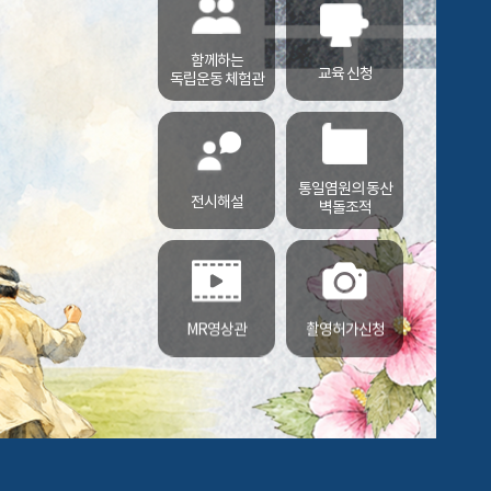
함께하는
교육 신청
독립운동 체험관
통일염원의 동산
전시해설
벽돌조적
MR영상관
촬영허가신청