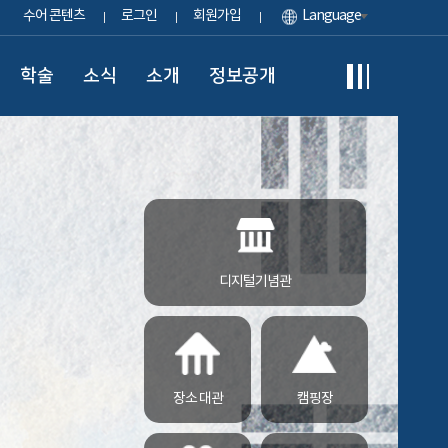
수어 콘텐츠
로그인
회원가입
Language
학술
소식
소개
정보공개
디지털기념관
장소 대관
캠핑장