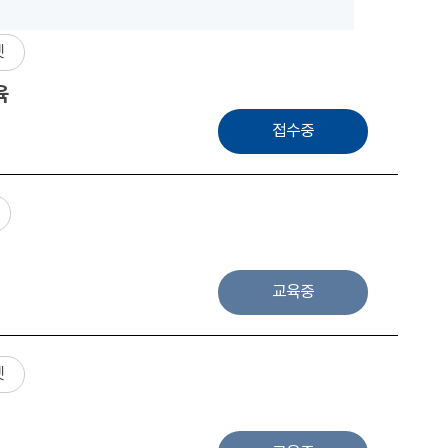
넷
육
접수중
교육중
넷