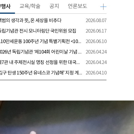
/행사
교육/학술
공지
언론보도
 백범의 생각과 뜻, 온 세상을 비추다
2026.08.07
 독립기념관 전시 모니터링단 국민위원 모집
2026.06.17
[전시] 6.10만세운동 100주년 기념 특별기획전 <100년 전 그날을 보다: 6.10만세운동>
2026.06.10
[행사] 2026년 독립기념관 ‘제104회 어린이날 기념 행사’ 안내
2026.04.24
[전시] 제7관 내 주제전시실 명칭 선정을 위한 대국민 의견 수렴 실시
2026.04.24
[전시] '김구 탄생 150주년 유네스코 기념해' 지정 계기 AI영상 국민공모 개최 안내
2026.04.10