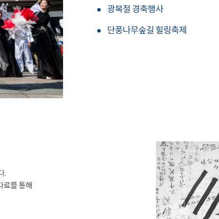
광복절 경축행사
단풍나무숲길 힐링축제
다.
자료를 통해