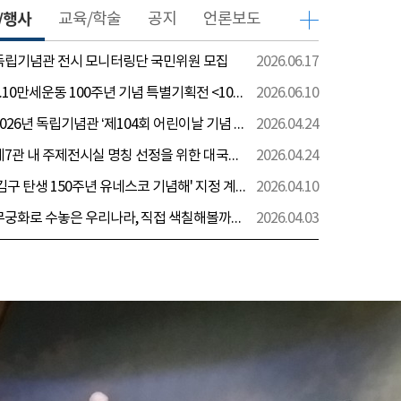
/행사
교육/학술
공지
언론보도
 독립기념관 전시 모니터링단 국민위원 모집
2026.06.17
[전시] 6.10만세운동 100주년 기념 특별기획전 <100년 전 그날을 보다: 6.10만세운동>
2026.06.10
[행사] 2026년 독립기념관 ‘제104회 어린이날 기념 행사’ 안내
2026.04.24
[전시] 제7관 내 주제전시실 명칭 선정을 위한 대국민 의견 수렴 실시
2026.04.24
[전시] '김구 탄생 150주년 유네스코 기념해' 지정 계기 AI영상 국민공모 개최 안내
2026.04.10
[전시] 무궁화로 수놓은 우리나라, 직접 색칠해볼까요?
2026.04.03