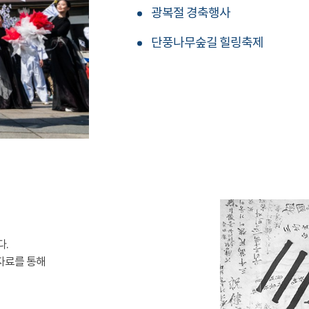
광복절 경축행사
단풍나무숲길 힐링축제
다.
자료를 통해