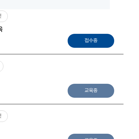
넷
육
접수중
교육중
넷