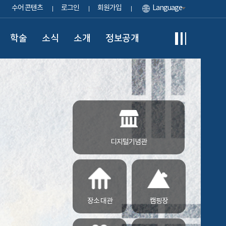
수어 콘텐츠
로그인
회원가입
Language
학술
소식
소개
정보공개
디지털기념관
장소 대관
캠핑장