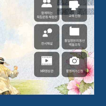
함께하는
교육 신청
독립운동 체험관
통일염원의 동산
전시해설
벽돌조적
MR영상관
촬영허가신청