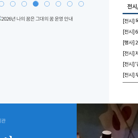
전시
[전시]
시관