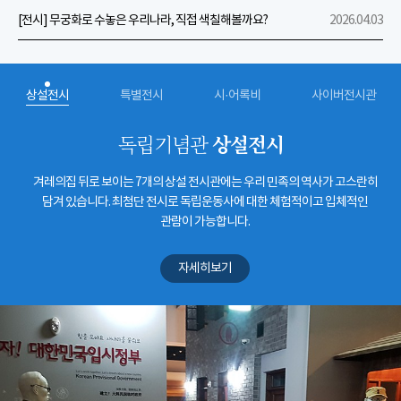
[전시] 무궁화로 수놓은 우리나라, 직접 색칠해볼까요?
2026.04.03
상설전시
특별전시
시·어록비
사이버전시관
상설전시
독립기념관
겨레의집 뒤로 보이는 7개의 상설 전시관에는 우리 민족의 역사가 고스란히
담겨 있습니다. 최첨단 전시로 독립운동사에 대한 체험적이고 입체적인
관람이 가능합니다.
자세히보기