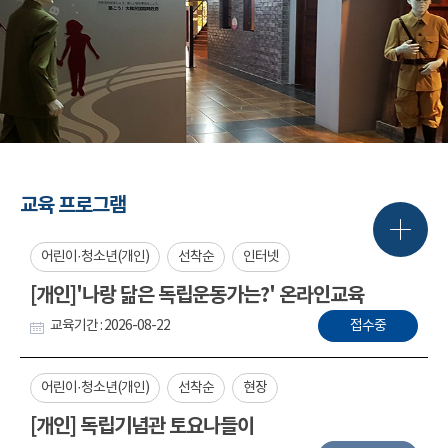
교육 프로그램
어린이·청소년(개인)
선착순
인터넷
[개인]'나랑 닮은 독립운동가는?' 온라인교육
교육기간 : 2026-08-22
접수중
어린이·청소년(개인)
선착순
현장
[개인] 독립기념관 토요나들이