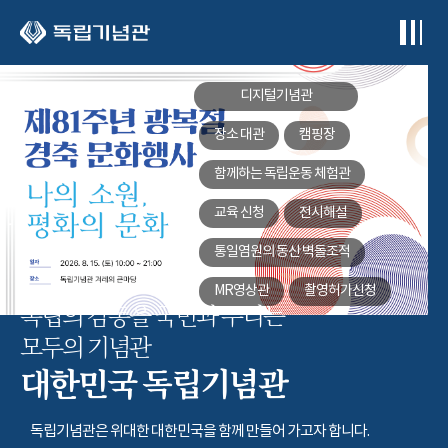
본문 바로가기
디지털기념관
장소 대관
캠핑장
함께하는
독립운동 체험관
교육 신청
전시해설
통일염원의 동산
벽돌조적
MR영상관
촬영허가신청
독립의 감동을 국민과 누리는
모두의 기념관
대한민국 독립기념관
독립기념관은 위대한 대한민국을 함께 만들어 가고자 합니다.