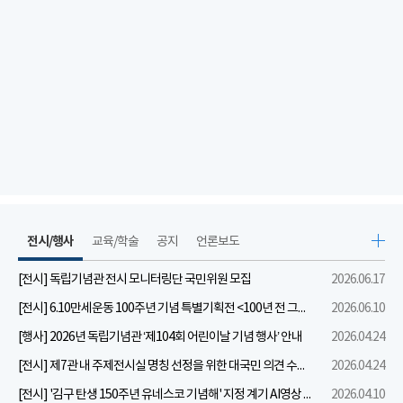
전시/행사
교육/학술
공지
언론보도
[전시] 독립기념관 전시 모니터링단 국민위원 모집
2026.06.17
[전시] 6.10만세운동 100주년 기념 특별기획전 <100년 전 그날을 보다: 6.10만세운동>
2026.06.10
[행사] 2026년 독립기념관 ‘제104회 어린이날 기념 행사’ 안내
2026.04.24
[전시] 제7관 내 주제전시실 명칭 선정을 위한 대국민 의견 수렴 실시
2026.04.24
[전시] '김구 탄생 150주년 유네스코 기념해' 지정 계기 AI영상 국민공모 개최 안내
2026.04.10