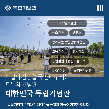
본문 바로가기
디지털기념관
장소 대관
캠핑장
함께하는
독립운동 체험관
교육 신청
전시해설
통일염원의 동산
벽돌조적
MR영상관
촬영허가신청
독립의 감동을 국민과 누리는
모두의 기념관
대한민국 독립기념관
독립기념관은 위대한 대한민국을 함께 만들어 가고자 합니다.