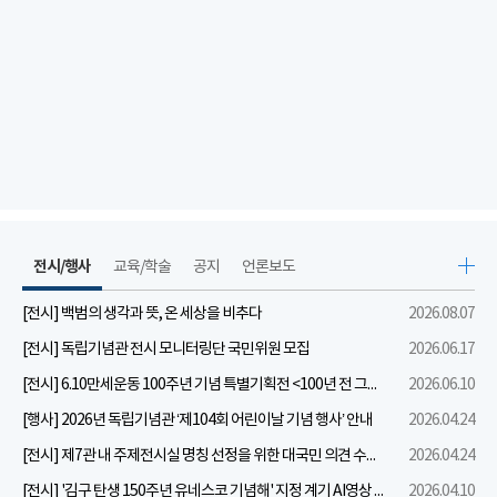
전시/행사
교육/학술
공지
언론보도
[전시] 백범의 생각과 뜻, 온 세상을 비추다
2026.08.07
[전시] 독립기념관 전시 모니터링단 국민위원 모집
2026.06.17
[전시] 6.10만세운동 100주년 기념 특별기획전 <100년 전 그날을 보다: 6.10만세운동>
2026.06.10
[행사] 2026년 독립기념관 ‘제104회 어린이날 기념 행사’ 안내
2026.04.24
[전시] 제7관 내 주제전시실 명칭 선정을 위한 대국민 의견 수렴 실시
2026.04.24
[전시] '김구 탄생 150주년 유네스코 기념해' 지정 계기 AI영상 국민공모 개최 안내
2026.04.10