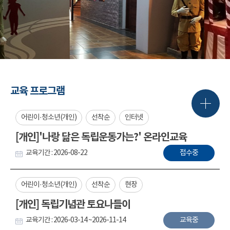
교육 프로그램
어린이·청소년(개인)
선착순
인터넷
[개인]'나랑 닮은 독립운동가는?' 온라인교육
교육기간 : 2026-08-22
접수중
어린이·청소년(개인)
선착순
현장
[개인] 독립기념관 토요나들이
교육기간 : 2026-03-14 ~2026-11-14
교육중