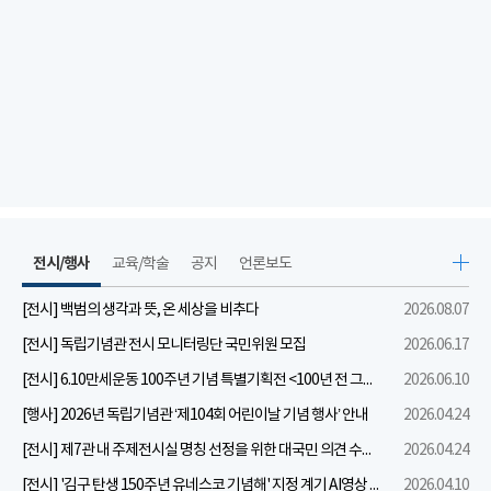
전시/행사
교육/학술
공지
언론보도
[전시] 백범의 생각과 뜻, 온 세상을 비추다
2026.08.07
[전시] 독립기념관 전시 모니터링단 국민위원 모집
2026.06.17
[전시] 6.10만세운동 100주년 기념 특별기획전 <100년 전 그날을 보다: 6.10만세운동>
2026.06.10
[행사] 2026년 독립기념관 ‘제104회 어린이날 기념 행사’ 안내
2026.04.24
[전시] 제7관 내 주제전시실 명칭 선정을 위한 대국민 의견 수렴 실시
2026.04.24
[전시] '김구 탄생 150주년 유네스코 기념해' 지정 계기 AI영상 국민공모 개최 안내
2026.04.10