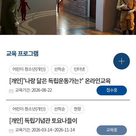
교육 프로그램
어린이·청소년(개인)
선착순
인터넷
[개인]'나랑 닮은 독립운동가는?' 온라인교육
교육기간 : 2026-08-22
접수중
어린이·청소년(개인)
선착순
현장
[개인] 독립기념관 토요나들이
교육기간 : 2026-03-14 ~2026-11-14
교육중