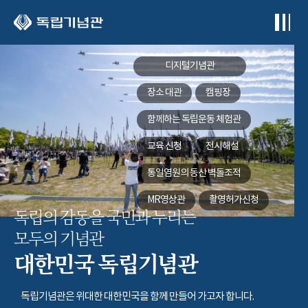
본문 바로가기
디지털기념관
장소 대관
캠핑장
함께하는
독립운동 체험관
교육 신청
전시해설
통일염원의 동산
벽돌조적
MR영상관
촬영허가신청
독립의 감동을 국민과 누리는
모두의 기념관
대한민국 독립기념관
독립기념관은 위대한 대한민국을 함께 만들어 가고자 합니다.