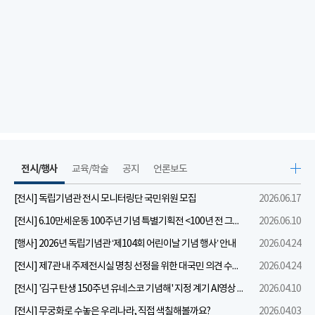
전시/행사
교육/학술
공지
언론보도
[전시] 독립기념관 전시 모니터링단 국민위원 모집
2026.06.17
[전시] 6.10만세운동 100주년 기념 특별기획전 <100년 전 그날을 보다: 6.10만세운동>
2026.06.10
[행사] 2026년 독립기념관 ‘제104회 어린이날 기념 행사’ 안내
2026.04.24
[전시] 제7관 내 주제전시실 명칭 선정을 위한 대국민 의견 수렴 실시
2026.04.24
[전시] '김구 탄생 150주년 유네스코 기념해' 지정 계기 AI영상 국민공모 개최 안내
2026.04.10
[전시] 무궁화로 수놓은 우리나라, 직접 색칠해볼까요?
2026.04.03