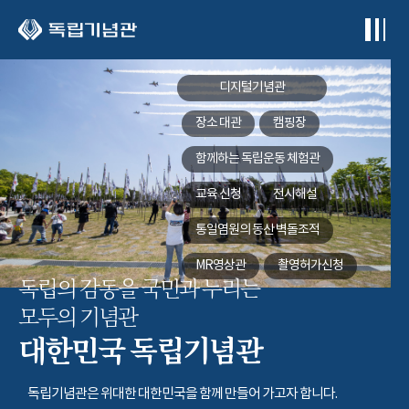
본문 바로가기
디지털기념관
장소 대관
캠핑장
함께하는
독립운동 체험관
교육 신청
전시해설
통일염원의 동산
벽돌조적
MR영상관
촬영허가신청
독립의 감동을 국민과 누리는
모두의 기념관
대한민국 독립기념관
독립기념관은 위대한 대한민국을 함께 만들어 가고자 합니다.