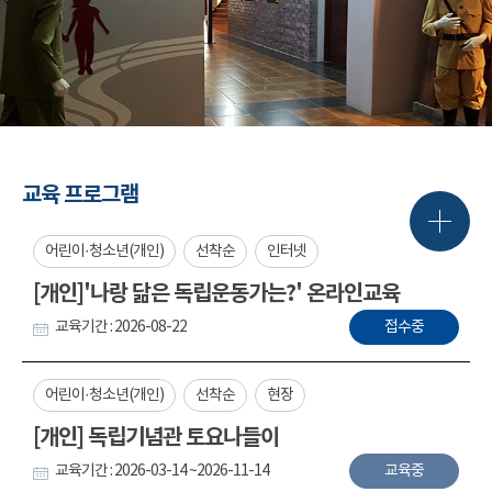
교육 프로그램
어린이·청소년(개인)
선착순
인터넷
[개인]'나랑 닮은 독립운동가는?' 온라인교육
교육기간 : 2026-08-22
접수중
어린이·청소년(개인)
선착순
현장
[개인] 독립기념관 토요나들이
교육기간 : 2026-03-14 ~2026-11-14
교육중