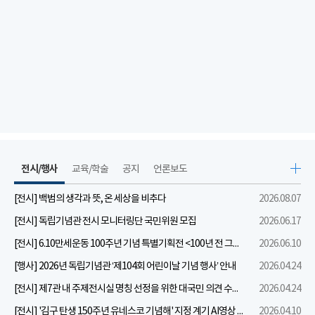
전시/행사
교육/학술
공지
언론보도
[전시] 백범의 생각과 뜻, 온 세상을 비추다
2026.08.07
[전시] 독립기념관 전시 모니터링단 국민위원 모집
2026.06.17
[전시] 6.10만세운동 100주년 기념 특별기획전 <100년 전 그날을 보다: 6.10만세운동>
2026.06.10
[행사] 2026년 독립기념관 ‘제104회 어린이날 기념 행사’ 안내
2026.04.24
[전시] 제7관 내 주제전시실 명칭 선정을 위한 대국민 의견 수렴 실시
2026.04.24
[전시] '김구 탄생 150주년 유네스코 기념해' 지정 계기 AI영상 국민공모 개최 안내
2026.04.10