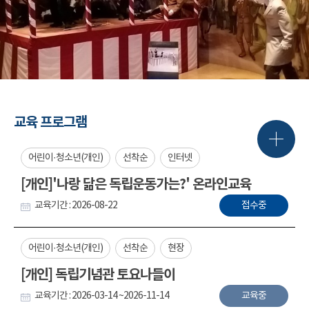
교육 프로그램
어린이·청소년(개인)
선착순
인터넷
[개인]'나랑 닮은 독립운동가는?' 온라인교육
교육기간 : 2026-08-22
접수중
어린이·청소년(개인)
선착순
현장
[개인] 독립기념관 토요나들이
교육기간 : 2026-03-14 ~2026-11-14
교육중