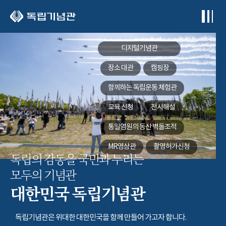
본문 바로가기
디지털기념관
장소 대관
캠핑장
함께하는
독립운동 체험관
교육 신청
전시해설
통일염원의 동산
벽돌조적
MR영상관
촬영허가신청
독립의 감동을 국민과 누리는
모두의 기념관
대한민국 독립기념관
독립기념관은 위대한 대한민국을 함께 만들어 가고자 합니다.