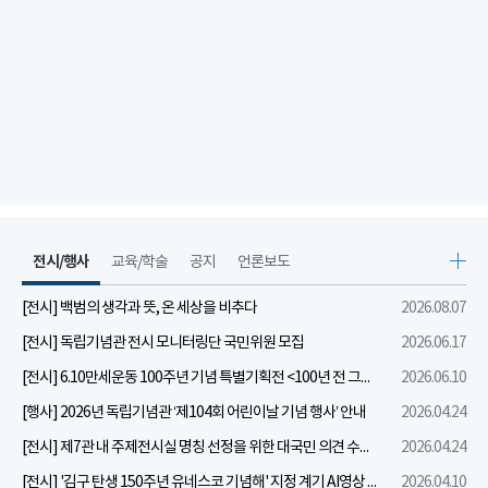
전시/행사
교육/학술
공지
언론보도
[전시] 백범의 생각과 뜻, 온 세상을 비추다
2026.08.07
[전시] 독립기념관 전시 모니터링단 국민위원 모집
2026.06.17
[전시] 6.10만세운동 100주년 기념 특별기획전 <100년 전 그날을 보다: 6.10만세운동>
2026.06.10
[행사] 2026년 독립기념관 ‘제104회 어린이날 기념 행사’ 안내
2026.04.24
[전시] 제7관 내 주제전시실 명칭 선정을 위한 대국민 의견 수렴 실시
2026.04.24
[전시] '김구 탄생 150주년 유네스코 기념해' 지정 계기 AI영상 국민공모 개최 안내
2026.04.10