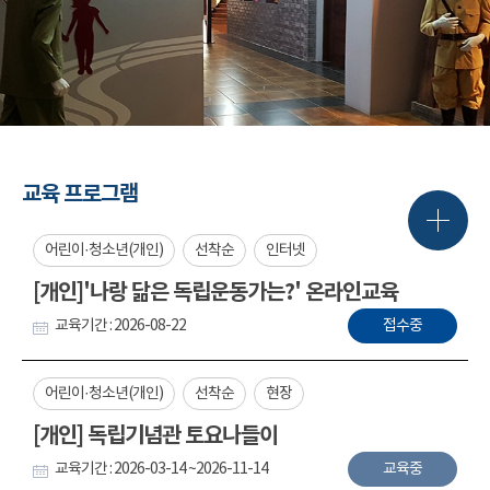
교육 프로그램
어린이·청소년(개인)
선착순
인터넷
[개인]'나랑 닮은 독립운동가는?' 온라인교육
교육기간 : 2026-08-22
접수중
어린이·청소년(개인)
선착순
현장
[개인] 독립기념관 토요나들이
교육기간 : 2026-03-14 ~2026-11-14
교육중