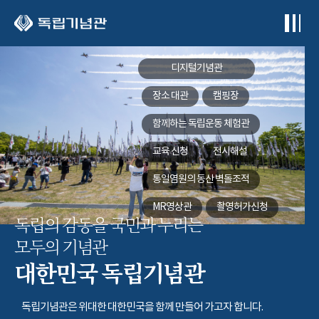
본문 바로가기
디지털기념관
장소 대관
캠핑장
함께하는
독립운동 체험관
교육 신청
전시해설
통일염원의 동산
벽돌조적
MR영상관
촬영허가신청
독립의 감동을 국민과 누리는
모두의 기념관
대한민국 독립기념관
독립기념관은 위대한 대한민국을 함께 만들어 가고자 합니다.