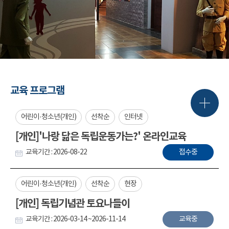
교육 프로그램
어린이·청소년(개인)
선착순
인터넷
[개인]'나랑 닮은 독립운동가는?' 온라인교육
교육기간 : 2026-08-22
접수중
어린이·청소년(개인)
선착순
현장
[개인] 독립기념관 토요나들이
교육기간 : 2026-03-14 ~2026-11-14
교육중