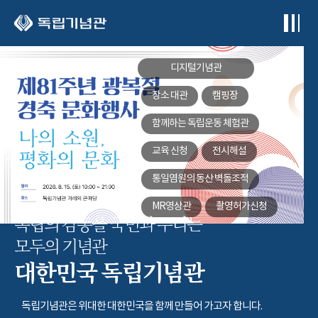
본문 바로가기
디지털기념관
장소 대관
캠핑장
함께하는
독립운동 체험관
교육 신청
전시해설
통일염원의 동산
벽돌조적
MR영상관
촬영허가신청
독립의 감동을 국민과 누리는
모두의 기념관
대한민국 독립기념관
독립기념관은 위대한 대한민국을 함께 만들어 가고자 합니다.