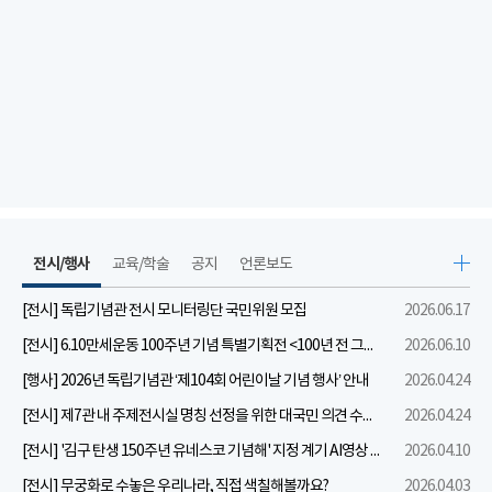
전시/행사
교육/학술
공지
언론보도
[전시] 독립기념관 전시 모니터링단 국민위원 모집
2026.06.17
[전시] 6.10만세운동 100주년 기념 특별기획전 <100년 전 그날을 보다: 6.10만세운동>
2026.06.10
[행사] 2026년 독립기념관 ‘제104회 어린이날 기념 행사’ 안내
2026.04.24
[전시] 제7관 내 주제전시실 명칭 선정을 위한 대국민 의견 수렴 실시
2026.04.24
[전시] '김구 탄생 150주년 유네스코 기념해' 지정 계기 AI영상 국민공모 개최 안내
2026.04.10
[전시] 무궁화로 수놓은 우리나라, 직접 색칠해볼까요?
2026.04.03