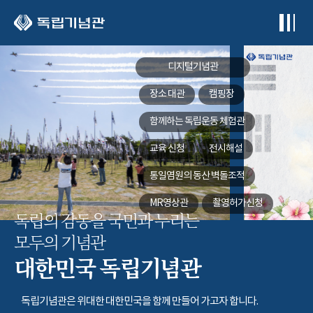
본문 바로가기
디지털기념관
장소 대관
캠핑장
함께하는
독립운동 체험관
교육 신청
전시해설
통일염원의 동산
벽돌조적
MR영상관
촬영허가신청
독립의 감동을 국민과 누리는
모두의 기념관
대한민국 독립기념관
독립기념관은 위대한 대한민국을 함께 만들어 가고자 합니다.