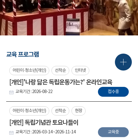
교육 프로그램
어린이·청소년(개인)
선착순
인터넷
[개인]'나랑 닮은 독립운동가는?' 온라인교육
교육기간 : 2026-08-22
접수중
어린이·청소년(개인)
선착순
현장
[개인] 독립기념관 토요나들이
교육기간 : 2026-03-14 ~2026-11-14
교육중