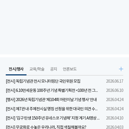
전시/행사
교육/학술
공지
언론보도
[전시] 독립기념관 전시 모니터링단 국민위원 모집
2026.06.17
[전시] 6.10만세운동 100주년 기념 특별기획전 <100년 전 그날을 보다: 6.10만세운동>
2026.06.10
[행사] 2026년 독립기념관 ‘제104회 어린이날 기념 행사’ 안내
2026.04.24
[전시] 제7관 내 주제전시실 명칭 선정을 위한 대국민 의견 수렴 실시
2026.04.24
[전시] '김구 탄생 150주년 유네스코 기념해' 지정 계기 AI영상 국민공모 개최 안내
2026.04.10
[전시] 무궁화로 수놓은 우리나라, 직접 색칠해볼까요?
2026.04.03