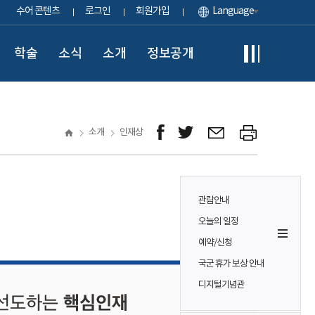
수어 콘텐츠
로그인
회원가입
Language
학술
소식
소개
정보공개
소개
인재상
관람안내
오늘의 일정
예약/신청
국군 휴가 보상 안내
디지털기념관