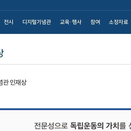
전시
디지털기념관
교육·행사
참여
소장자료
상
념관 인재상