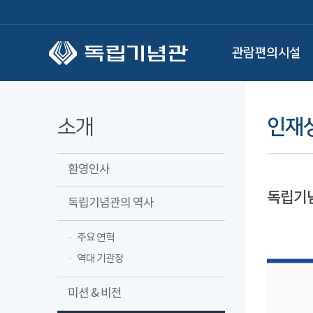
본문 바로가기
관람편의시설
소개
인재
환영인사
독립기
독립기념관의 역사
주요 연혁
역대 기관장
미션 & 비전