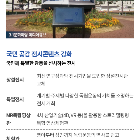
국민 공감 전시콘텐츠 강화
국민께 특별한 감동을 선사하는 전시
최신 연구성과와 전시기법을 도입한 상설전시관
상설전시
교체
계기별·주제별 다양한 독립운동의 가치를 조명하는
특별전시
전시 개최
MR독립영상
4차 산업기술(4D, VR 등)을 활용한 스토리텔링형
관
복합 영상체험관
영아부터 성인까지 독립운동의 역사를 쉽고
체험관