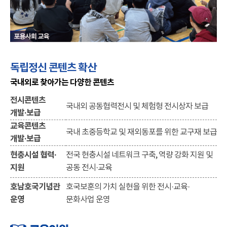
독립정신 콘텐츠 확산
국내외로 찾아가는 다양한 콘텐츠
전시콘텐츠
국내외 공동협력전시 및 체험형 전시상자 보급
개발·보급
교육콘텐츠
국내 초중등학교 및 재외동포를 위한 교구재 보급
개발·보급
현충시설 협력·
전국 현충시설 네트워크 구축, 역량 강화 지원 및
지원
공동 전시·교육
호남호국기념관
호국보훈의 가치 실현을 위한 전시·교육·
운영
문화사업 운영