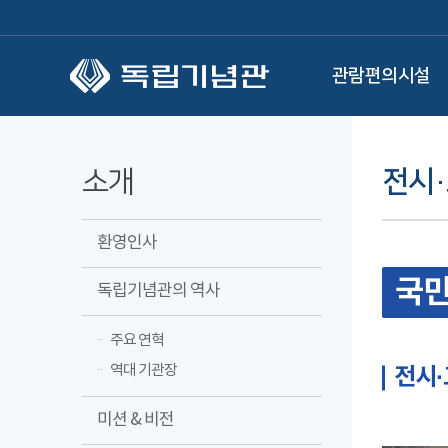
본문 바로가기
관람편의시설
소개
전시
환영인사
국민
독립기념관의 역사
주요 연혁
역대 기관장
전시
미션 & 비전