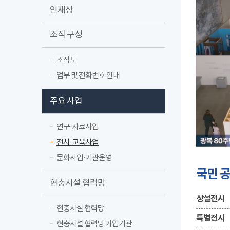
인재상
조직 구성
조직도
업무 및 전화번호 안내
주요 사업
연구·자료사업
전시·교육사업
문화사업·기관운영
국민 
현충시설 협력망
상설전시
현충시설 협력망
특별전시
현충시설 협력망 가입기관