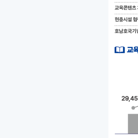
교육콘텐츠 
현충시설 협
호남호국기