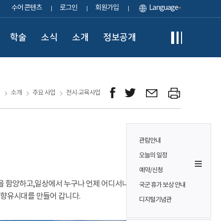
수어 콘텐츠
로그인
회원가입
Language
학술
소식
소개
정보공개
소개
주요 사업
전시·교육사업
관람안내
오늘의 일정
예약/신청
을 함양하고,일상에서 누구나 언제 어디서나 쉽게
국군 휴가 보상 안내
 향유시대를 만들어 갑니다.
디지털기념관