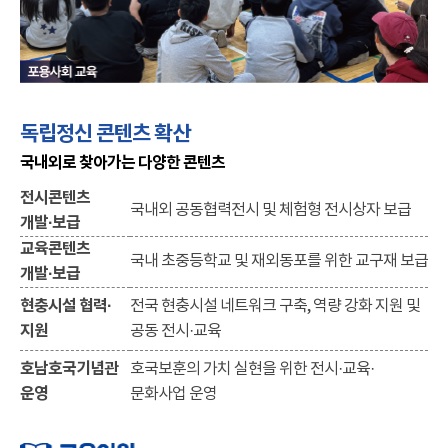
독립정신 콘텐츠 확산
국내외로 찾아가는 다양한 콘텐츠
전시콘텐츠
국내외 공동협력전시 및 체험형 전시상자 보급
개발·보급
교육콘텐츠
국내 초중등학교 및 재외동포를 위한 교구재 보급
개발·보급
현충시설 협력·
전국 현충시설 네트워크 구축, 역량 강화 지원 및
지원
공동 전시·교육
호남호국기념관
호국보훈의 가치 실현을 위한 전시·교육·
운영
문화사업 운영