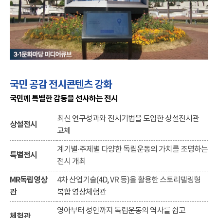
국민 공감 전시콘텐츠 강화
국민께 특별한 감동을 선사하는 전시
최신 연구성과와 전시기법을 도입한 상설전시관
상설전시
교체
계기별·주제별 다양한 독립운동의 가치를 조명하는
특별전시
전시 개최
MR독립영상
4차 산업기술(4D, VR 등)을 활용한 스토리텔링형
관
복합 영상체험관
영아부터 성인까지 독립운동의 역사를 쉽고
체험관