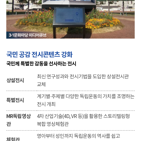
국민 공감 전시콘텐츠 강화
국민께 특별한 감동을 선사하는 전시
최신 연구성과와 전시기법을 도입한 상설전시관
상설전시
교체
계기별·주제별 다양한 독립운동의 가치를 조명하는
특별전시
전시 개최
MR독립영상
4차 산업기술(4D, VR 등)을 활용한 스토리텔링형
관
복합 영상체험관
영아부터 성인까지 독립운동의 역사를 쉽고
체험관