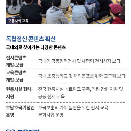
독립정신 콘텐츠 확산
국내외로 찾아가는 다양한 콘텐츠
전시콘텐츠
국내외 공동협력전시 및 체험형 전시상자 보급
개발·보급
교육콘텐츠
국내 초중등학교 및 재외동포를 위한 교구재 보급
개발·보급
현충시설 협력·
전국 현충시설 네트워크 구축, 역량 강화 지원 및
지원
공동 전시·교육
호남호국기념관
호국보훈의 가치 실현을 위한 전시·교육·
운영
문화사업 운영