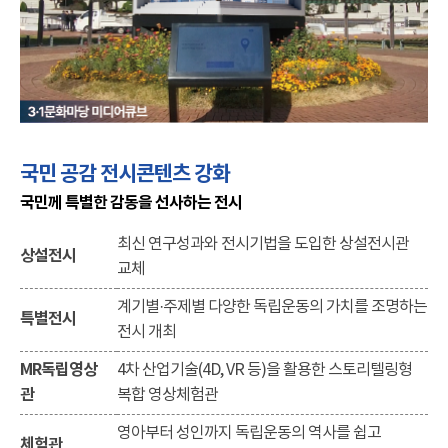
국민 공감 전시콘텐츠 강화
국민께 특별한 감동을 선사하는 전시
최신 연구성과와 전시기법을 도입한 상설전시관
상설전시
교체
계기별·주제별 다양한 독립운동의 가치를 조명하는
특별전시
전시 개최
MR독립영상
4차 산업기술(4D, VR 등)을 활용한 스토리텔링형
관
복합 영상체험관
영아부터 성인까지 독립운동의 역사를 쉽고
체험관