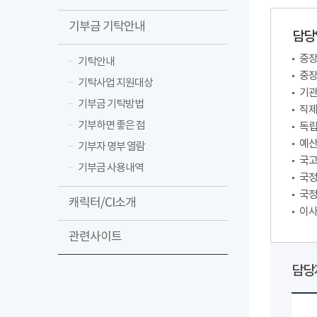
기부금 기탁안내
담당
중장
기탁안내
중장
기탁사업 지원대상
기관
기부금 기탁방법
직제
기부하면 좋은 점
독립
예산
기부자 명부 열람
국고
기부금 사용내역
국정
국정
캐릭터/CI소개
이사
관련사이트
담당자