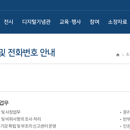
전시
디지털기념관
교육·행사
참여
소장자료
및 전화번호 안내
소
업무
 및 사정업무
윤리
 및 비위사항의 조사·처리
반부
기강 확립 및 부조리 신고센터 운영
인권