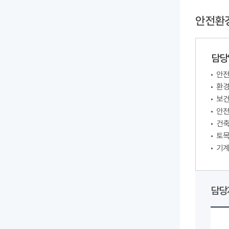
안전환
담당
안전
환경
보건
안전
건축
토목
기계
담당자