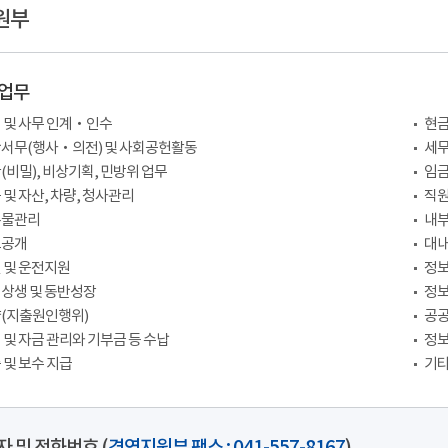
원부
업무
 및 사무 인계‧인수
현금
서무(행사‧의전) 및 사회공헌활동
세무
(비밀), 비상기획, 민방위 업무
임금
 및 자산, 차량, 청사관리
직원
록물관리
내부
보공개
대내
 및 운전지원
정보
상생 및 동반성장
정보
(지출원인행위)
공공
 및 자금 관리와 기부금 등 수납
정보
 및 보수 지급
기타