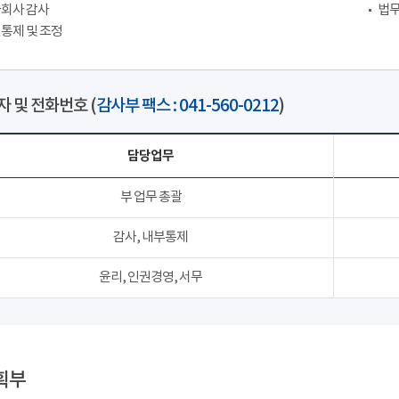
회사 감사
법무
통제 및 조정
 및 전화번호 (
감사부 팩스 : 041-560-0212
)
담당업무
부 업무 총괄
감사, 내부통제
윤리, 인권경영, 서무
획부