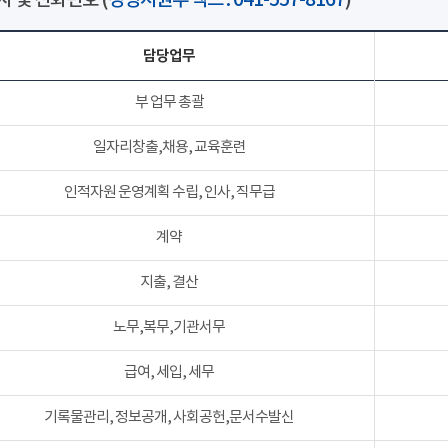
 및 전화번호 (
경영지원부 팩스 : 041-557-8167
)
담당업무
부 업무 총괄
일자리창출,채용, 교육훈련
인적자원 운영계획 수립, 인사, 직무급
계약
지출, 결산
노무,복무,기관서무
급여, 세입, 세무
기록물관리, 정보공개, 사회공헌,문서수발신