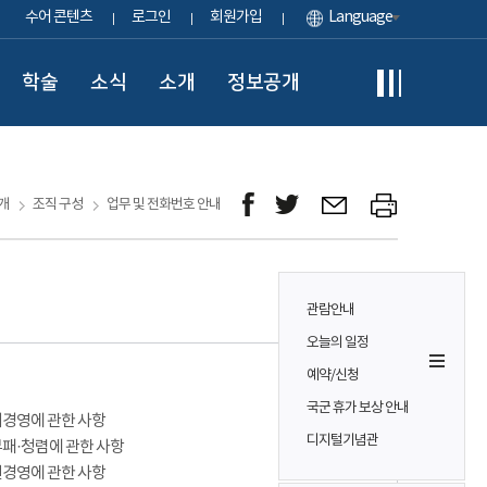
수어 콘텐츠
로그인
회원가입
Language
학술
소식
소개
정보공개
개
조직 구성
업무 및 전화번호 안내
관람안내
오늘의 일정
예약/신청
국군 휴가 보상 안내
경영에 관한 사항
디지털기념관
패·청렴에 관한 사항
경영에 관한 사항