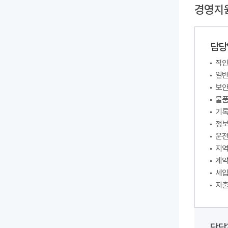
경영지
담당
직인
일반
보안
물품
기
정
운전
지역
계약
세입
지출