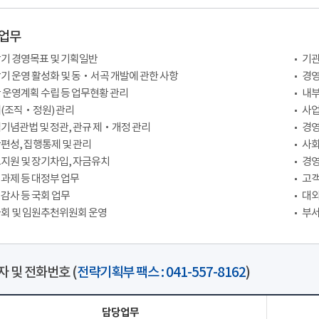
업무
기 경영목표 및 기획일반
기관
기 운영 활성화 및 동‧서곡 개발에 관한 사항
경
 운영계획 수립 등 업무현황 관리
내부
(조직‧정원) 관리
사업
기념관법 및 정관, 관규 제‧개정 관리
경영
편성, 집행통제 및 관리
사회
지원 및 장기차입, 자금유치
경
과제 등 대정부 업무
고객
감사 등 국회 업무
대외
회 및 임원추천위원회 운영
부서
 및 전화번호 (
전략기획부 팩스 : 041-557-8162
)
담당업무