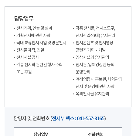
담당업무
전시기획, 연출 및 설계
각종 전시물, 전시소도구,
기획전시에 관한 사항
전시진열장(대) 유지관리
국내 교류전시 사업 및 방문전시
전시콘텐츠 및 전시영상
전시물 제작, 진열
콘텐츠 기획‧개발
전시시설 공사
영상시설의 유지관리
각종 전시와 관련된 행사 주최
전시관, 입체영상관 등의
또는 후원
운영관리
겨레의집 내 홍보관, 체험관의
전시 및 운영에 관한 사항
옥외전시물 유지관리
담당자 및 전화번호 (
전시부 팩스 : 041-557-8165
)
담당업무
전화번호