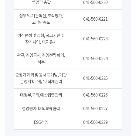
부 업무 총괄
041-560-0220
정부 및 기관혁신, 조직평가,
041-560-0221
고객만족도
예산편성 및 집행, 국고지원 및
041-560-0223
장기차입, 자금 유치
관규, 경영공시, 경영전략회의,
041-560-0224
서무
중장기 계획 및 동서곡 개발, 기관
041-560-0225
운영계획 수립 및 직제관리
대정부,국회,예산집행관리
041-560-0226
경영평가, 대외교류협력
041-560-0227
ESG경영
041-560-0229