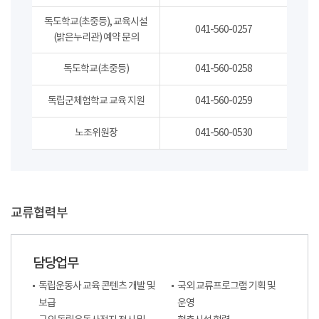
독도학교(초중등), 교육시설
041-560-0257
(밝은누리관) 예약 문의
독도학교(초중등)
041-560-0258
독립군체험학교 교육 지원
041-560-0259
노조위원장
041-560-0530
교류협력부
담당업무
독립운동사 교육 콘텐츠 개발 및
국외 교류프로그램 기획 및
보급
운영