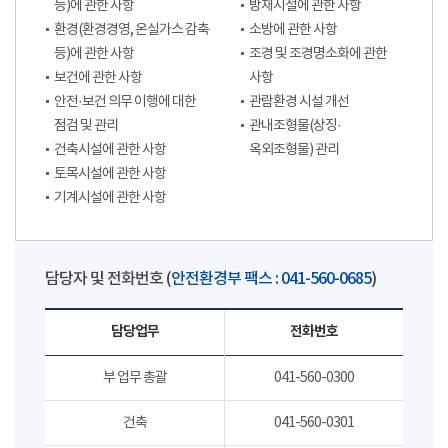
등)에 관한 사항
방재시설에 관한 사항
환경(환경경영, 온실가스 감축
소방에 관한 사항
등)에 관한 사항
조경 및 조경명소화에 관한
보건에 관한 사항
사항
안전·보건 의무 이행에 대한
관람환경 시설 개선
점검 및 관리
관내조형물(상징·
건축시설에 관한 사항
옥외조형물) 관리
토목시설에 관한 사항
기계시설에 관한 사항
담당자 및 전화번호 (
안전환경부 팩스 : 041-560-0685
)
담당업무
전화번호
부 업무 총괄
041-560-0300
건축
041-560-0301