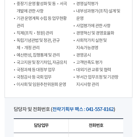
중장기 운영 활성화 및 동‧서곡
경영실적평가
개발에 관한 사항
내부성과평가(조직) 설계 및
기관 운영계획 수립 등 업무현황
운영
관리
사업평가에 관한 사항
직제(조직‧정원) 관리
경영혁신 및 경영효율화
독립기념관법 및 정관, 관규
사회적가치 실현 및
제‧개정 관리
지속가능경영
예산편성, 집행통제 및 관리
경영공시
국고지원 및 장기차입, 자금유치
고객만족도 평가
국정과제 등 대정부 업무
대외기관 교류 및 협력
국정감사 등 국회 업무
부서간 업무조정 및 기관장
이사회 및 임원추천위원회 운영
지시사항 관리
담당자 및 전화번호 (
전략기획부 팩스 : 041-557-8162
)
담당업무
전화번호