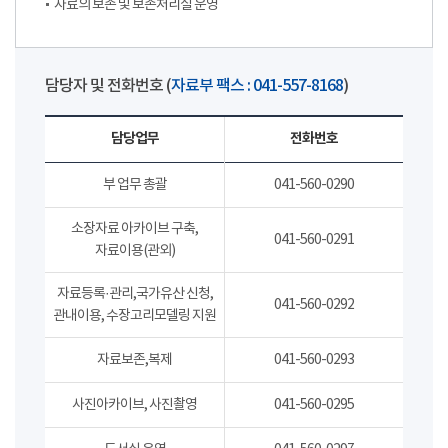
자료의 보존 및 보존처리실 운영
담당자 및 전화번호 (
자료부 팩스 : 041-557-8168
)
담당업무
전화번호
부 업무 총괄
041-560-0290
소장자료 아카이브 구축,
041-560-0291
자료이용(관외)
자료등록·관리,국가유산 신청,
041-560-0292
관내이용, 수장고리모델링 지원
자료보존,복제
041-560-0293
사진아카이브, 사진촬영
041-560-0295