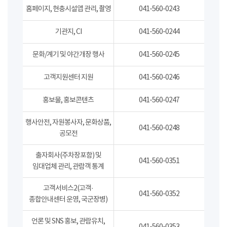
홈페이지, 현충시설앱 관리, 촬영
041-560-0243
기관지, CI
041-560-0244
문화/계기 및 야간개장 행사
041-560-0245
고객지원센터 지원
041-560-0246
홍보물, 홍보콘텐츠
041-560-0247
행사안전, 자원봉사자, 문화상품,
041-560-0248
공모전
출자회사(주차장포함) 및
041-560-0351
임대업체 관리, 관람객 통계
고객서비스2(고객·
041-560-0352
종합안내센터 운영, 국군장병)
언론 및 SNS 홍보, 관람유치,