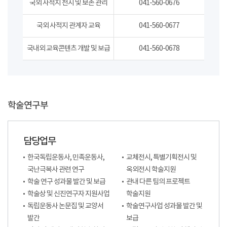
국외 사적지 전시 및 보존 관리
041-560-0676
국외 사적지 관계자 교육
041-560-0677
국내외 교육콘텐츠 개발 및 보급
041-560-0678
학술연구부
담당업무
한국독립운동사, 민족운동사,
교체전시, 특별기획전시 및
국난극복사 관련 연구
옥외전시 학술지원
학술 연구 성과물 발간 및 보급
관내 다른 팀의 프로젝트
학술상 및 신진연구자 지원사업
학술지원
독립운동사 논문집 및 교양서
학술연구사업 성과물 발간 및
발간
보급