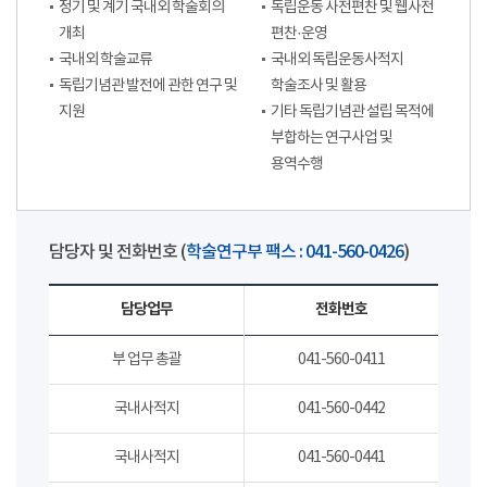
정기 및 계기 국내외 학술회의
독립운동 사전편찬 및 웹사전
개최
편찬·운영
국내외 학술교류
국내외 독립운동사적지
독립기념관 발전에 관한 연구 및
학술조사 및 활용
지원
기타 독립기념관 설립 목적에
부합하는 연구사업 및
용역수행
담당자 및 전화번호 (
학술연구부 팩스 : 041-560-0426
)
담당업무
전화번호
부 업무 총괄
041-560-0411
국내사적지
041-560-0442
국내사적지
041-560-0441