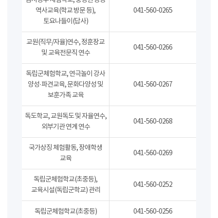
임시정부 체험학교, 충청권 공동
역사교육(학교 방문 등),
041-560-0265
토요나들이(답사)
교원(직무/자율)연수, 정훈장교
041-560-0266
및 교육전문직 연수
독립군체험학교, 연극놀이 강사
양성·파견교육, 문화다양성 및
041-560-0267
보훈가족 교육
독도학교, 교원독도 및 자율연수,
041-560-0268
외부기관 연계 연수
국가상징 체험활동, 장애학생
041-560-0269
교육
독립군체험학교(초중등),
041-560-0252
교육시설(독립군학교) 관리
독립군체험학교(초중등)
041-560-0256