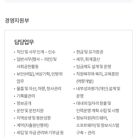
경영지원부
담당업무
직인 및 사무 인계‧인수
현금 및 유가증권
일반서무(행사‧의전) 및
세무, 회계결산
사회공헌활동
임금제도 설계 및 운영
보안(비밀), 비상기획, 민방위
직원복무와 복지, 교육훈련
업무
(역량개발)
물품 및 자산, 차량, 청사관리
내부성과평가(개인) 설계 및
기록물관리
운영
정보공개
대내외 일자리 창출 및
운전 및 운전지원
인력운영 계획 수립 및 시행
지역상생 및 동반성장
정보자원(하드웨어,
계약(지출원인행위)
소프트웨어) 및 정보시스템
세입 및 자금 관리와 기부금 등
구축‧관리