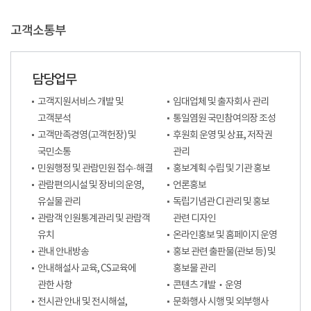
고객소통부
담당업무
고객지원서비스 개발 및
임대업체 및 출자회사 관리
고객분석
통일염원 국민참여의장 조성
고객만족경영(고객헌장) 및
후원회 운영 및 상표, 저작권
국민소통
관리
민원행정 및 관람민원 접수·해결
홍보계획 수립 및 기관 홍보
관람편의시설 및 장비의 운영,
언론홍보
유실물 관리
독립기념관 CI 관리 및 홍보
관람객 인원통계관리 및 관람객
관련 디자인
유치
온라인홍보 및 홈페이지 운영
관내 안내방송
홍보 관련 출판물(관보 등) 및
안내해설사 교육, CS교육에
홍보물 관리
관한 사항
콘텐츠 개발‧운영
전시관 안내 및 전시해설,
문화행사 시행 및 외부행사