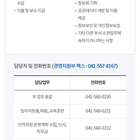
수납
정보화 기획
지출 및 보수 지급
공공데이터 개방 및 이용·
제공
정보보안 및 개인정보보호
기타 다른 부서 소관업무에
속하지 아니하는 사항
담당자 및 전화번호 (
경영지원부 팩스 : 041-557-8167
)
담당업무
전화번호
부 업무 총괄
041-560-0230
일자리창출,채용, 교육훈련
041-560-0231
인적자원 운영계획 수립, 인사,
041-560-0232
직무급