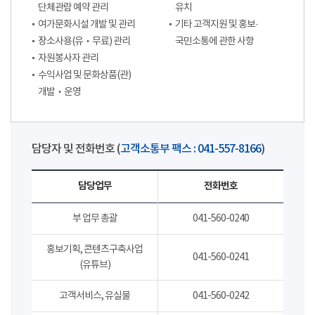
단체관람 예약 관리
유치
여가문화시설 개발 및 관리
기타 고객지원 및 홍보·
장소사용(유‧무료) 관리
국민소통에 관한 사항
자원봉사자 관리
수익사업 및 문화상품(관)
개발‧운영
담당자 및 전화번호 (
고객소통부 팩스 : 041-557-8166
)
담당업무
전화번호
부 업무 총괄
041-560-0240
홍보기획, 콘텐츠구축사업
041-560-0241
(유튜브)
고객서비스, 유실물
041-560-0242