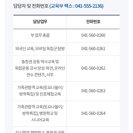
담당자 및 전화번호 (
교육부 팩스 : 041-555-2136
)
담당업무
전화번호
부 업무 총괄
041-560-0260
외국인 교육, 모바일 독립군 탐방
041-560-0261
충청권 공동 역사교육 및
독립운동 강사 양성·파견, 온라인
041-560-0262
연수 콘텐츠, 서무
가족관람객 교육(토요나들이/
041-560-0263
방학특집) 및 진로체험교육
가족관람객 교육(토요나들이/
방학특집), 병원학교 및
041-560-0264
시니어교육