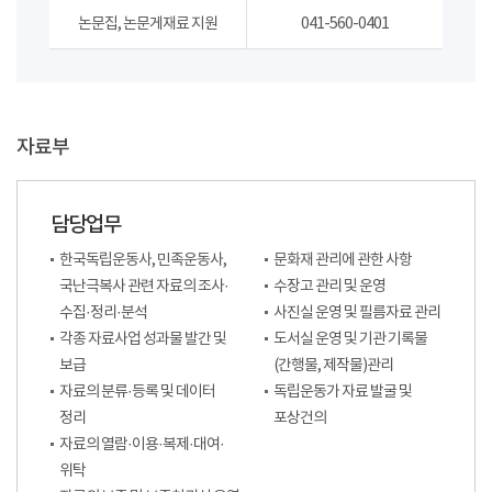
논문집, 논문게재료 지원
041-560-0401
자료부
담당업무
한국독립운동사, 민족운동사,
문화재 관리에 관한 사항
국난극복사 관련 자료의 조사·
수장고 관리 및 운영
수집·정리·분석
사진실 운영 및 필름자료 관리
각종 자료사업 성과물 발간 및
도서실 운영 및 기관 기록물
보급
(간행물, 제작물)관리
자료의 분류·등록 및 데이터
독립운동가 자료 발굴 및
정리
포상건의
자료의 열람·이용·복제·대여·
위탁