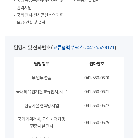
국외 독립운동사적지 전시 및
현충시설 협력
관리지원
국외 전시·전시콘텐츠의 기획·
보급·연출 및 설계
담당자 및 전화번호 (
교류협력부 팩스 : 041-557-8171
)
담당업무
전화번호
부 업무 총괄
041-560-0670
국내외 유관기관 교류전시, 서무
041-560-0671
현충시설 협력망 사업
041-560-0672
국외 기획전시, 국외 사적지 및
041-560-0675
현충시설 전시