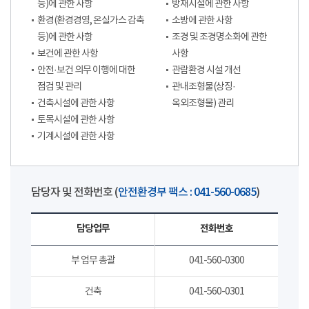
등)에 관한 사항
방재시설에 관한 사항
환경(환경경영, 온실가스 감축
소방에 관한 사항
등)에 관한 사항
조경 및 조경명소화에 관한
보건에 관한 사항
사항
안전·보건 의무 이행에 대한
관람환경 시설 개선
점검 및 관리
관내조형물(상징·
건축시설에 관한 사항
옥외조형물) 관리
토목시설에 관한 사항
기계시설에 관한 사항
담당자 및 전화번호 (
안전환경부 팩스 : 041-560-0685
)
담당업무
전화번호
부 업무 총괄
041-560-0300
건축
041-560-0301