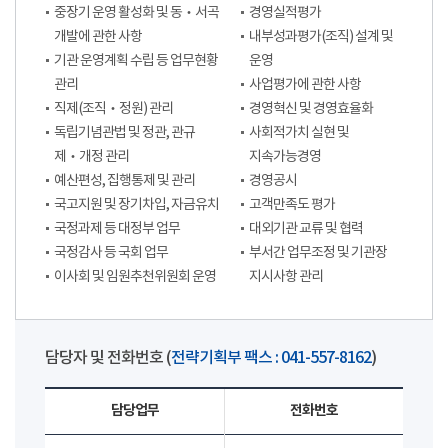
중장기 운영 활성화 및 동‧서곡
경영실적평가
개발에 관한 사항
내부성과평가(조직) 설계 및
기관 운영계획 수립 등 업무현황
운영
관리
사업평가에 관한 사항
직제(조직‧정원) 관리
경영혁신 및 경영효율화
독립기념관법 및 정관, 관규
사회적가치 실현 및
제‧개정 관리
지속가능경영
예산편성, 집행통제 및 관리
경영공시
국고지원 및 장기차입, 자금유치
고객만족도 평가
국정과제 등 대정부 업무
대외기관 교류 및 협력
국정감사 등 국회 업무
부서간 업무조정 및 기관장
이사회 및 임원추천위원회 운영
지시사항 관리
담당자 및 전화번호 (
전략기획부 팩스 : 041-557-8162
)
담당업무
전화번호