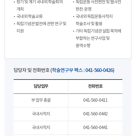
정기 및 계기 국내외 학술회의
독립운동 사전편찬 및 웹사전
개최
편찬·운영
국내외 학술교류
국내외 독립운동사적지
독립기념관 발전에 관한 연구 및
학술조사 및 활용
지원
기타 독립기념관 설립 목적에
부합하는 연구사업 및
용역수행
담당자 및 전화번호 (
학술연구부 팩스 : 041-560-0426
)
담당업무
전화번호
부 업무 총괄
041-560-0411
국내사적지
041-560-0442
국내사적지
041-560-0441