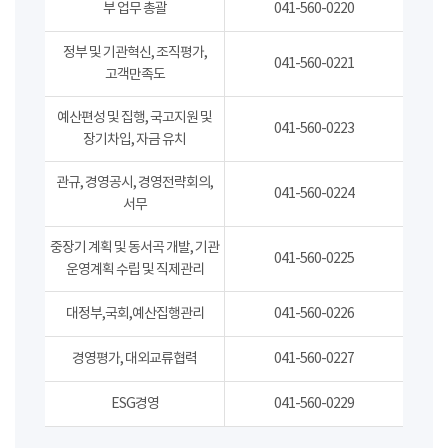
부 업무 총괄
041-560-0220
정부 및 기관혁신, 조직평가,
041-560-0221
고객만족도
예산편성 및 집행, 국고지원 및
041-560-0223
장기차입, 자금 유치
관규, 경영공시, 경영전략회의,
041-560-0224
서무
중장기 계획 및 동서곡 개발, 기관
041-560-0225
운영계획 수립 및 직제관리
대정부,국회,예산집행관리
041-560-0226
경영평가, 대외교류협력
041-560-0227
ESG경영
041-560-0229