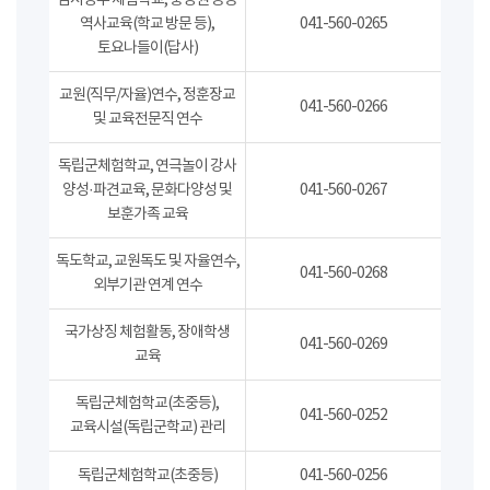
임시정부 체험학교, 충청권 공동
역사교육(학교 방문 등),
041-560-0265
토요나들이(답사)
교원(직무/자율)연수, 정훈장교
041-560-0266
및 교육전문직 연수
독립군체험학교, 연극놀이 강사
양성·파견교육, 문화다양성 및
041-560-0267
보훈가족 교육
독도학교, 교원독도 및 자율연수,
041-560-0268
외부기관 연계 연수
국가상징 체험활동, 장애학생
041-560-0269
교육
독립군체험학교(초중등),
041-560-0252
교육시설(독립군학교) 관리
독립군체험학교(초중등)
041-560-0256