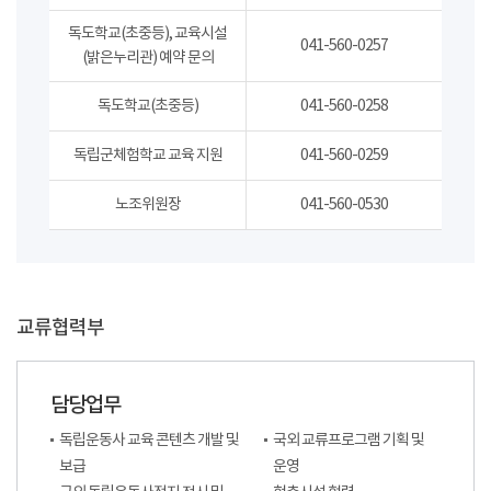
독도학교(초중등), 교육시설
041-560-0257
(밝은누리관) 예약 문의
독도학교(초중등)
041-560-0258
독립군체험학교 교육 지원
041-560-0259
노조위원장
041-560-0530
교류협력부
담당업무
독립운동사 교육 콘텐츠 개발 및
국외 교류프로그램 기획 및
보급
운영