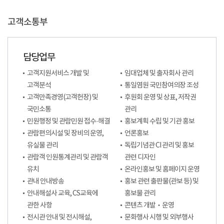
고객소통부
담당업무
고객지원서비스 개발 및
임대업체 및 출자회사 관리
고객분석
통일염원 국민참여의장 조성
고객만족경영(고객헌장) 및
후원회 운영 및 상표, 저작권
국민소통
관리
민원행정 및 관람민원 접수·해결
홍보계획 수립 및 기관 홍보
관람편의시설 및 장비의 운영,
언론홍보
유실물 관리
독립기념관 CI 관리 및 홍보
관람객 인원통계관리 및 관람객
관련 디자인
유치
온라인홍보 및 홈페이지 운영
관내 안내방송
홍보 관련 출판물(관보 등) 및
안내해설사 교육, CS교육에
홍보물 관리
관한 사항
콘텐츠 개발‧운영
전시관 안내 및 전시해설,
문화행사 시행 및 외부행사