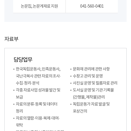
논문집, 논문게재료 지원
041-560-0401
자료부
담당업무
한국독립운동사, 민족운동사,
문화재 관리에 관한 사항
국난극복사 관련 자료의 조사·
수장고 관리 및 운영
수집·정리·분석
사진실 운영 및 필름자료 관리
각종 자료사업 성과물 발간 및
도서실 운영 및 기관 기록물
보급
(간행물, 제작물)관리
자료의 분류·등록 및 데이터
독립운동가 자료 발굴 및
정리
포상건의
자료의 열람·이용·복제·대여·
위탁