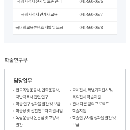
국외 사적지 전시 및 보존 관리
041-560-0676
국외 사적지 관계자 교육
041-560-0677
국내외 교육콘텐츠 개발 및 보급
041-560-0678
학술연구부
담당업무
한국독립운동사, 민족운동사,
교체전시, 특별기획전시 및
국난극복사 관련 연구
옥외전시 학술지원
학술 연구 성과물 발간 및 보급
관내 다른 팀의 프로젝트
학술상 및 신진연구자 지원사업
학술지원
독립운동사 논문집 및 교양서
학술연구사업 성과물 발간 및
발간
보급