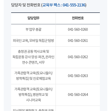
담당자 및 전화번호 (
교육부 팩스 : 041-555-2136
)
담당업무
전화번호
부 업무 총괄
041-560-0260
외국인 교육, 모바일 독립군 탐방
041-560-0261
충청권 공동 역사교육 및
독립운동 강사 양성·파견, 온라인
041-560-0262
연수 콘텐츠, 서무
가족관람객 교육(토요나들이/
041-560-0263
방학특집) 및 진로체험교육
가족관람객 교육(토요나들이/
방학특집), 병원학교 및
041-560-0264
시니어교육