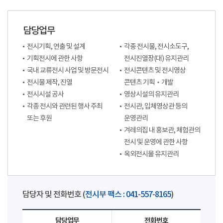
담당업무
전시기획, 연출 및 설계
각종 전시물, 전시소도구,
기획전시에 관한 사항
전시진열장(대) 유지관리
국내 교류전시 사업 및 방문전시
전시콘텐츠 및 전시영상
전시물 제작, 진열
콘텐츠 기획‧개발
전시시설 공사
영상시설의 유지관리
각종 전시와 관련된 행사 주최
전시관, 입체영상관 등의
또는 후원
운영관리
겨레의집 내 홍보관, 체험관의
전시 및 운영에 관한 사항
옥외전시물 유지관리
담당자 및 전화번호 (
전시부 팩스 : 041-557-8165
)
담당업무
전화번호