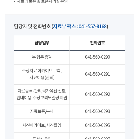
자료의 보존 및 보존처리실 운영
담당자 및 전화번호 (
자료부 팩스 : 041-557-8168
)
담당업무
전화번호
부 업무 총괄
041-560-0290
소장자료 아카이브 구축,
041-560-0291
자료이용(관외)
자료등록·관리,국가유산 신청,
041-560-0292
관내이용, 수장고리모델링 지원
자료보존,복제
041-560-0293
사진아카이브, 사진촬영
041-560-0295