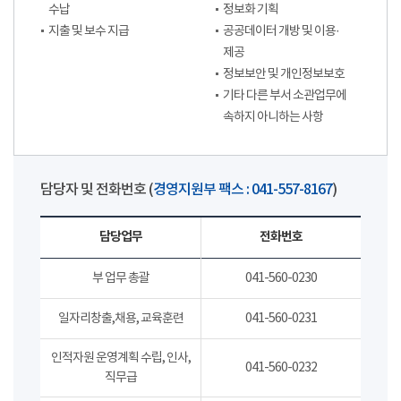
수납
정보화 기획
지출 및 보수 지급
공공데이터 개방 및 이용·
제공
정보보안 및 개인정보보호
기타 다른 부서 소관업무에
속하지 아니하는 사항
담당자 및 전화번호 (
경영지원부 팩스 : 041-557-8167
)
담당업무
전화번호
부 업무 총괄
041-560-0230
일자리창출,채용, 교육훈련
041-560-0231
인적자원 운영계획 수립, 인사,
041-560-0232
직무급