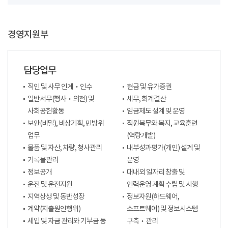
경영지원부
담당업무
직인 및 사무 인계‧인수
현금 및 유가증권
일반서무(행사‧의전) 및
세무, 회계결산
사회공헌활동
임금제도 설계 및 운영
보안(비밀), 비상기획, 민방위
직원복무와 복지, 교육훈련
업무
(역량개발)
물품 및 자산, 차량, 청사관리
내부성과평가(개인) 설계 및
기록물관리
운영
정보공개
대내외 일자리 창출 및
운전 및 운전지원
인력운영 계획 수립 및 시행
지역상생 및 동반성장
정보자원(하드웨어,
계약(지출원인행위)
소프트웨어) 및 정보시스템
세입 및 자금 관리와 기부금 등
구축‧관리