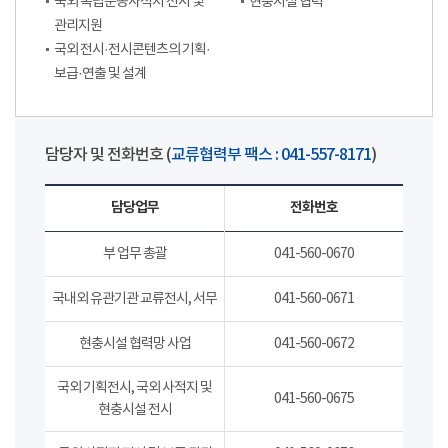
국외 독립운동사적지 전시 및
현충시설 협력
관리지원
국외 전시·전시콘텐츠의 기획·
보급·연출 및 설계
담당자 및 전화번호 (
교류협력부 팩스 : 041-557-8171
)
담당업무
전화번호
부 업무 총괄
041-560-0670
국내외 유관기관 교류전시, 서무
041-560-0671
현충시설 협력망 사업
041-560-0672
국외 기획전시, 국외 사적지 및
041-560-0675
현충시설 전시