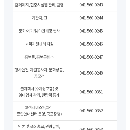
홈페이지, 현충시설앱 관리, 촬영
041-560-0243
기관지, CI
041-560-0244
문화/계기 및 야간개장 행사
041-560-0245
고객지원센터 지원
041-560-0246
홍보물, 홍보콘텐츠
041-560-0247
행사안전, 자원봉사자, 문화상품,
041-560-0248
공모전
출자회사(주차장포함) 및
041-560-0351
임대업체 관리, 관람객 통계
고객서비스2(고객·
041-560-0352
종합안내센터 운영, 국군장병)
언론 및 SNS 홍보, 관람유치,