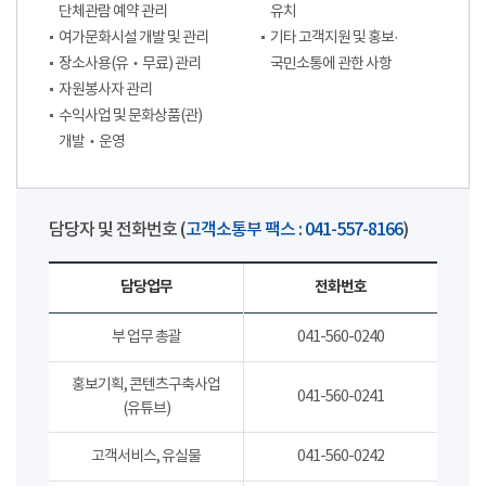
단체관람 예약 관리
유치
여가문화시설 개발 및 관리
기타 고객지원 및 홍보·
장소사용(유‧무료) 관리
국민소통에 관한 사항
자원봉사자 관리
수익사업 및 문화상품(관)
개발‧운영
담당자 및 전화번호 (
고객소통부 팩스 : 041-557-8166
)
담당업무
전화번호
부 업무 총괄
041-560-0240
홍보기획, 콘텐츠구축사업
041-560-0241
(유튜브)
고객서비스, 유실물
041-560-0242