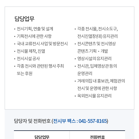
담당업무
전시기획, 연출 및 설계
각종 전시물, 전시소도구,
기획전시에 관한 사항
전시진열장(대) 유지관리
국내 교류전시 사업 및 방문전시
전시콘텐츠 및 전시영상
전시물 제작, 진열
콘텐츠 기획‧개발
전시시설 공사
영상시설의 유지관리
각종 전시와 관련된 행사 주최
전시관, 입체영상관 등의
또는 후원
운영관리
겨레의집 내 홍보관, 체험관의
전시 및 운영에 관한 사항
옥외전시물 유지관리
담당자 및 전화번호 (
전시부 팩스 : 041-557-8165
)
담당업무
전화번호