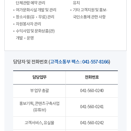
단체관람 예약 관리
유치
여가문화시설 개발 및 관리
기타 고객지원 및 홍보·
장소사용(유‧무료) 관리
국민소통에 관한 사항
자원봉사자 관리
수익사업 및 문화상품(관)
개발‧운영
담당자 및 전화번호 (
고객소통부 팩스 : 041-557-8166
)
담당업무
전화번호
부 업무 총괄
041-560-0240
홍보기획, 콘텐츠구축사업
041-560-0241
(유튜브)
고객서비스, 유실물
041-560-0242