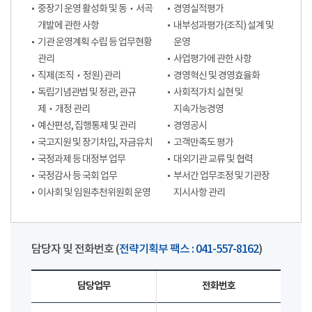
중장기 운영 활성화 및 동‧서곡
경영실적평가
개발에 관한 사항
내부성과평가(조직) 설계 및
기관 운영계획 수립 등 업무현황
운영
관리
사업평가에 관한 사항
직제(조직‧정원) 관리
경영혁신 및 경영효율화
독립기념관법 및 정관, 관규
사회적가치 실현 및
제‧개정 관리
지속가능경영
예산편성, 집행통제 및 관리
경영공시
국고지원 및 장기차입, 자금유치
고객만족도 평가
국정과제 등 대정부 업무
대외기관 교류 및 협력
국정감사 등 국회 업무
부서간 업무조정 및 기관장
이사회 및 임원추천위원회 운영
지시사항 관리
담당자 및 전화번호 (
전략기획부 팩스 : 041-557-8162
)
담당업무
전화번호