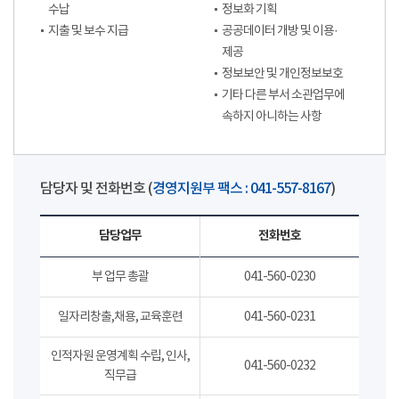
수납
정보화 기획
지출 및 보수 지급
공공데이터 개방 및 이용·
제공
정보보안 및 개인정보보호
기타 다른 부서 소관업무에
속하지 아니하는 사항
담당자 및 전화번호 (
경영지원부 팩스 : 041-557-8167
)
담당업무
전화번호
부 업무 총괄
041-560-0230
일자리창출,채용, 교육훈련
041-560-0231
인적자원 운영계획 수립, 인사,
041-560-0232
직무급