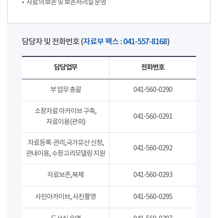
자료의 보존 및 보존처리실 운영
담당자 및 전화번호 (
자료부 팩스 : 041-557-8168
)
담당업무
전화번호
부 업무 총괄
041-560-0290
소장자료 아카이브 구축,
041-560-0291
자료이용(관외)
자료등록·관리,국가유산 신청,
041-560-0292
관내이용, 수장고리모델링 지원
자료보존,복제
041-560-0293
사진아카이브, 사진촬영
041-560-0295