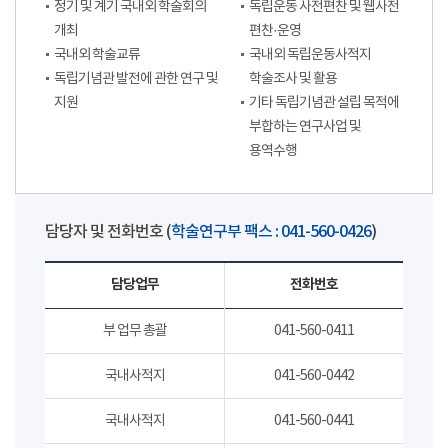
정기 및 계기 국내외 학술회의
독립운동 사전편찬 및 웹사전
개최
편찬·운영
국내외 학술교류
국내외 독립운동사적지
독립기념관 발전에 관한 연구 및
학술조사 및 활용
지원
기타 독립기념관 설립 목적에
부합하는 연구사업 및
용역수행
담당자 및 전화번호 (
학술연구부 팩스 : 041-560-0426
)
담당업무
전화번호
부 업무 총괄
041-560-0411
국내사적지
041-560-0442
국내사적지
041-560-0441