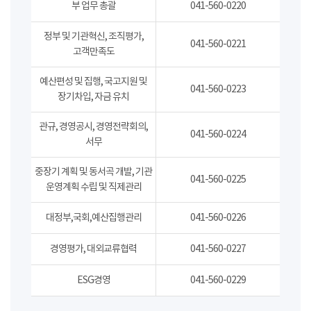
부 업무 총괄
041-560-0220
정부 및 기관혁신, 조직평가,
041-560-0221
고객만족도
예산편성 및 집행, 국고지원 및
041-560-0223
장기차입, 자금 유치
관규, 경영공시, 경영전략회의,
041-560-0224
서무
중장기 계획 및 동서곡 개발, 기관
041-560-0225
운영계획 수립 및 직제관리
대정부,국회,예산집행관리
041-560-0226
경영평가, 대외교류협력
041-560-0227
ESG경영
041-560-0229