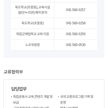
독도학교(초중등), 교육시설
041-560-0257
(밝은누리관) 예약 문의
독도학교(초중등)
041-560-0258
독립군체험학교 교육 지원
041-560-0259
노조위원장
041-560-0530
교류협력부
담당업무
독립운동사 교육 콘텐츠 개발 및
국외 교류프로그램 기획 및
보급
운영