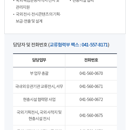
국외 독립운동사적지 전시 및
현충시설 협력
관리지원
국외 전시·전시콘텐츠의 기획·
보급·연출 및 설계
담당자 및 전화번호 (
교류협력부 팩스 : 041-557-8171
)
담당업무
전화번호
부 업무 총괄
041-560-0670
국내외 유관기관 교류전시, 서무
041-560-0671
현충시설 협력망 사업
041-560-0672
국외 기획전시, 국외 사적지 및
041-560-0675
현충시설 전시