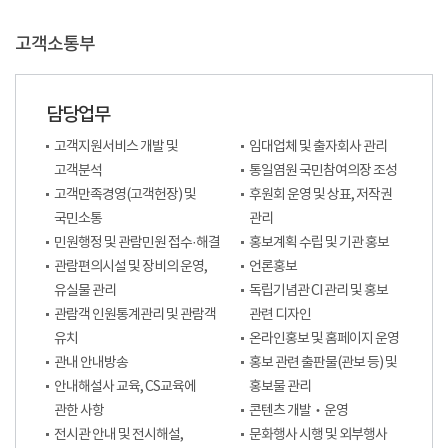
고객소통부
담당업무
고객지원서비스 개발 및
임대업체 및 출자회사 관리
고객분석
통일염원 국민참여의장 조성
고객만족경영(고객헌장) 및
후원회 운영 및 상표, 저작권
국민소통
관리
민원행정 및 관람민원 접수·해결
홍보계획 수립 및 기관 홍보
관람편의시설 및 장비의 운영,
언론홍보
유실물 관리
독립기념관 CI 관리 및 홍보
관람객 인원통계관리 및 관람객
관련 디자인
유치
온라인홍보 및 홈페이지 운영
관내 안내방송
홍보 관련 출판물(관보 등) 및
안내해설사 교육, CS교육에
홍보물 관리
관한 사항
콘텐츠 개발‧운영
전시관 안내 및 전시해설,
문화행사 시행 및 외부행사