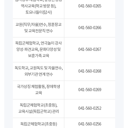
임시정부 체험학교, 충청권 공동
역사교육(학교 방문 등),
041-560-0265
토요나들이(답사)
교원(직무/자율)연수, 정훈장교
041-560-0266
및 교육전문직 연수
독립군체험학교, 연극놀이 강사
양성·파견교육, 문화다양성 및
041-560-0267
보훈가족 교육
독도학교, 교원독도 및 자율연수,
041-560-0268
외부기관 연계 연수
국가상징 체험활동, 장애학생
041-560-0269
교육
독립군체험학교(초중등),
041-560-0252
교육시설(독립군학교) 관리
독립군체험학교(초중등)
041-560-0256