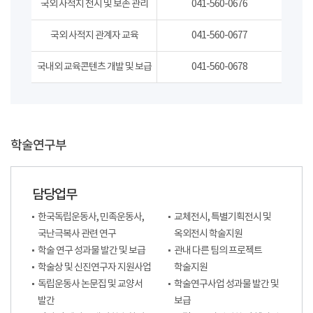
국외 사적지 전시 및 보존 관리
041-560-0676
국외 사적지 관계자 교육
041-560-0677
국내외 교육콘텐츠 개발 및 보급
041-560-0678
학술연구부
담당업무
한국독립운동사, 민족운동사,
교체전시, 특별기획전시 및
국난극복사 관련 연구
옥외전시 학술지원
학술 연구 성과물 발간 및 보급
관내 다른 팀의 프로젝트
학술상 및 신진연구자 지원사업
학술지원
독립운동사 논문집 및 교양서
학술연구사업 성과물 발간 및
발간
보급