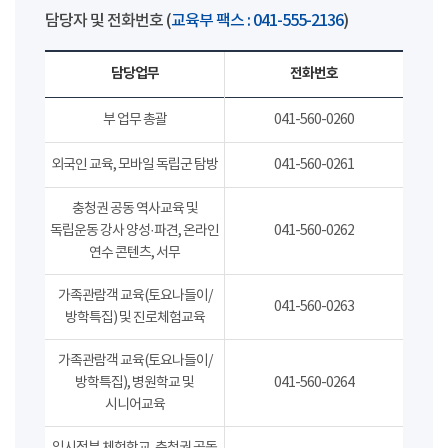
담당자 및 전화번호 (
교육부 팩스 : 041-555-2136
)
담당업무
전화번호
부 업무 총괄
041-560-0260
외국인 교육, 모바일 독립군 탐방
041-560-0261
충청권 공동 역사교육 및
독립운동 강사 양성·파견, 온라인
041-560-0262
연수 콘텐츠, 서무
가족관람객 교육(토요나들이/
041-560-0263
방학특집) 및 진로체험교육
가족관람객 교육(토요나들이/
방학특집), 병원학교 및
041-560-0264
시니어교육