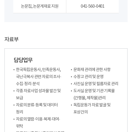
논문집, 논문게재료 지원
041-560-0401
자료부
담당업무
한국독립운동사, 민족운동사,
문화재 관리에 관한 사항
국난극복사 관련 자료의 조사·
수장고 관리 및 운영
수집·정리·분석
사진실 운영 및 필름자료 관리
각종 자료사업 성과물 발간 및
도서실 운영 및 기관 기록물
보급
(간행물, 제작물)관리
자료의 분류·등록 및 데이터
독립운동가 자료 발굴 및
정리
포상건의
자료의 열람·이용·복제·대여·
위탁