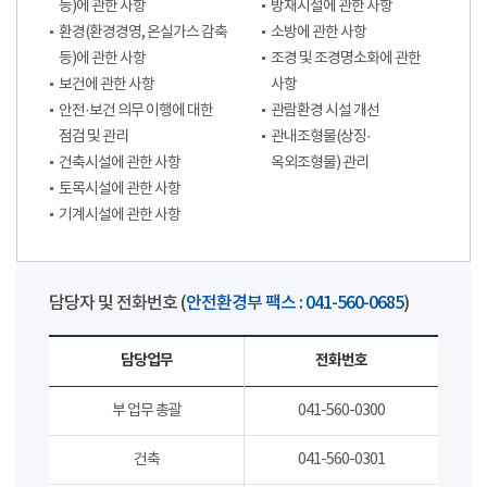
등)에 관한 사항
방재시설에 관한 사항
환경(환경경영, 온실가스 감축
소방에 관한 사항
등)에 관한 사항
조경 및 조경명소화에 관한
보건에 관한 사항
사항
안전·보건 의무 이행에 대한
관람환경 시설 개선
점검 및 관리
관내조형물(상징·
건축시설에 관한 사항
옥외조형물) 관리
토목시설에 관한 사항
기계시설에 관한 사항
담당자 및 전화번호 (
안전환경부 팩스 : 041-560-0685
)
담당업무
전화번호
부 업무 총괄
041-560-0300
건축
041-560-0301