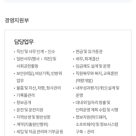
경영지원부
담당업무
직인 및 사무 인계‧인수
현금 및 유가증권
일반서무(행사‧의전) 및
세무, 회계결산
사회공헌활동
임금제도 설계 및 운영
보안(비밀), 비상기획, 민방위
직원복무와 복지, 교육훈련
업무
(역량개발)
물품 및 자산, 차량, 청사관리
내부성과평가(개인) 설계 및
기록물관리
운영
정보공개
대내외 일자리 창출 및
운전 및 운전지원
인력운영 계획 수립 및 시행
지역상생 및 동반성장
정보자원(하드웨어,
계약(지출원인행위)
소프트웨어) 및 정보시스템
세입 및 자금 관리와 기부금 등
구축‧관리