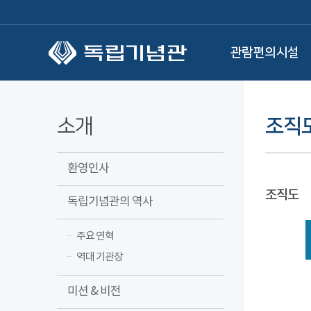
본문 바로가기
관람편의시설
소개
조직
환영인사
조직도
독립기념관의 역사
주요 연혁
역대 기관장
미션 & 비전