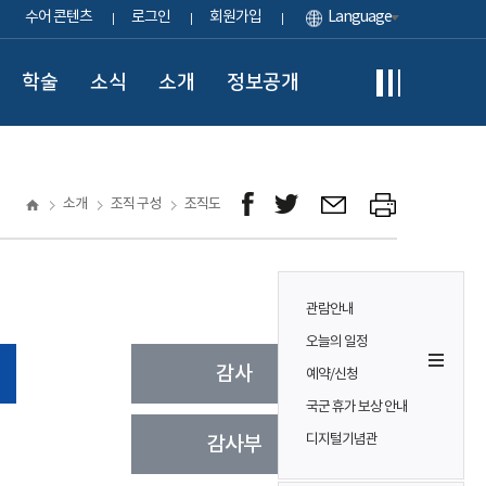
수어 콘텐츠
로그인
회원가입
Language
학술
소식
소개
정보공개
소개
조직 구성
조직도
관람안내
오늘의 일정
예약/신청
국군 휴가 보상 안내
디지털기념관