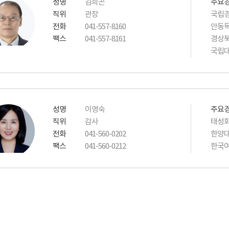
성명
김희곤
주요
직위
관장
국립경
전화
041-557-8160
안동
팩스
041-557-8161
경상
국립
성명
이영숙
주요
직위
감사
태성회
전화
041-560-0202
한양대
팩스
041-560-0212
한국