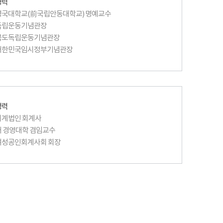
경력
국대학교(前국립안동대학교) 명예교수
독립운동기념관장
북도독립운동기념관장
대한민국임시정부기념관장
경력
계법인 회계사
 경영대학 겸임교수
여성공인회계사회 회장