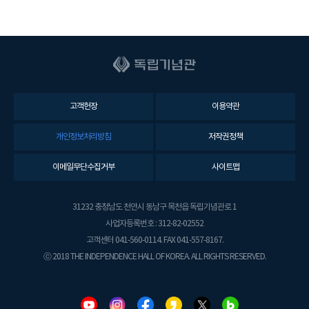
고객헌장
이용약관
개인정보처리방침
저작권정책
이메일무단수집거부
사이트맵
31232 충청남도 천안시 동남구 목천읍 독립기념관로 1
사업자등록번호 : 312-82-02552
고객센터 041-560-0114. FAX 041-557-8167.
ⓒ 2018 THE INDEPENDENCE HALL OF KOREA. ALL RIGHTS RESERVED.