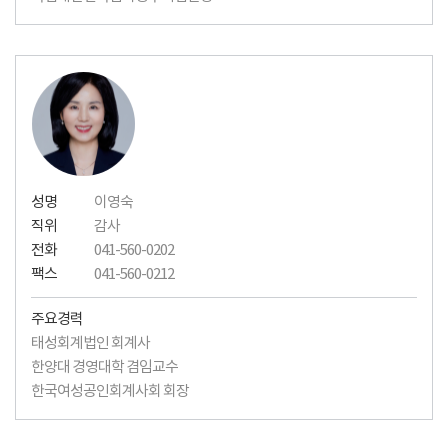
성명
이영숙
직위
감사
전화
041-560-0202
팩스
041-560-0212
주요경력
태성회계법인 회계사
한양대 경영대학 겸임교수
한국여성공인회계사회 회장