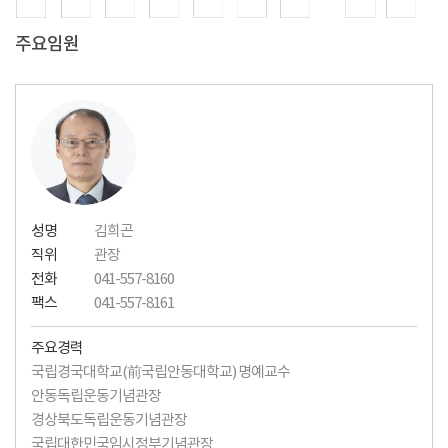
주요임원
성명
김희곤
직위
관장
전화
041-557-8160
팩스
041-557-8161
주요경력
국립경국대학교(前국립안동대학교) 명예교수
안동독립운동기념관장
경상북도독립운동기념관장
국립대한민국임시정부기념관장