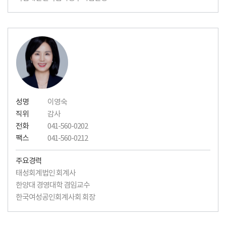
성명
이영숙
직위
감사
전화
041-560-0202
팩스
041-560-0212
주요경력
태성회계법인 회계사
한양대 경영대학 겸임교수
한국여성공인회계사회 회장