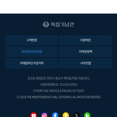
고객헌장
이용약관
개인정보처리방침
저작권정책
이메일무단수집거부
사이트맵
31232 충청남도 천안시 동남구 목천읍 독립기념관로 1
사업자등록번호 : 312-82-02552
고객센터 041-560-0114. FAX 041-557-8167.
ⓒ 2018 THE INDEPENDENCE HALL OF KOREA. ALL RIGHTS RESERVED.