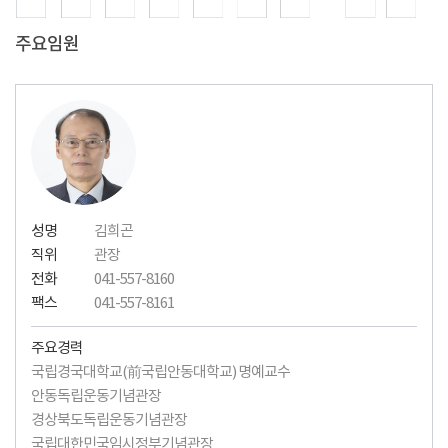
주요임원
성명
김희곤
직위
관장
전화
041-557-8160
팩스
041-557-8161
주요경력
국립경국대학교(前국립안동대학교) 명예교수
안동독립운동기념관장
경상북도독립운동기념관장
국립대한민국임시정부기념관장