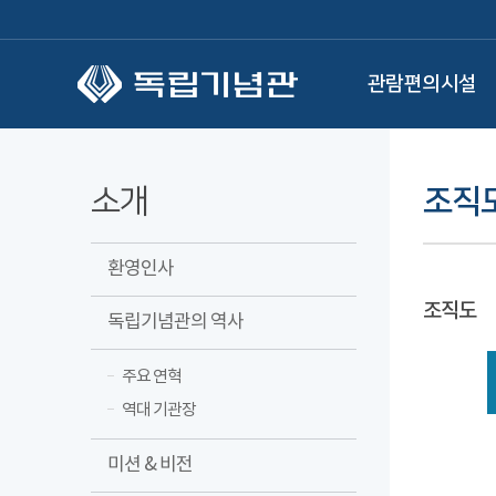
본문 바로가기
관람편의시설
소개
조직
환영인사
조직도
독립기념관의 역사
주요 연혁
역대 기관장
미션 & 비전