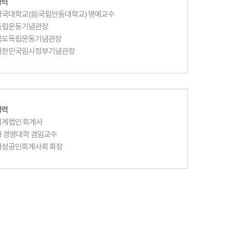
경력
국대학교(前국립안동대학교) 명예교수
독립운동기념관장
북도독립운동기념관장
대한민국임시정부기념관장
경력
계법인 회계사
 경영대학 겸임교수
여성공인회계사회 회장