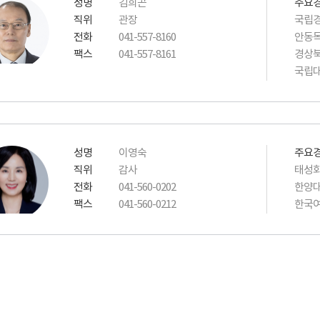
성명
김희곤
주요
직위
관장
국립경
전화
041-557-8160
안동
팩스
041-557-8161
경상
국립
성명
이영숙
주요
직위
감사
태성회
전화
041-560-0202
한양대
팩스
041-560-0212
한국