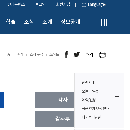
수어 콘텐츠
로그인
회원가입
Language
학술
소식
소개
정보공개
소개
조직 구성
조직도
관람안내
오늘의 일정
예약/신청
국군 휴가 보상 안내
디지털기념관