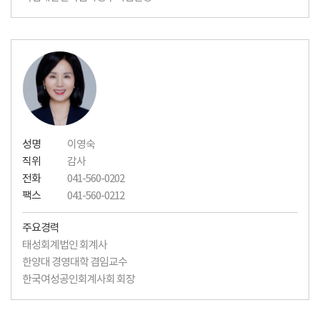
성명
이영숙
직위
감사
전화
041-560-0202
팩스
041-560-0212
주요경력
태성회계법인 회계사
한양대 경영대학 겸임교수
한국여성공인회계사회 회장