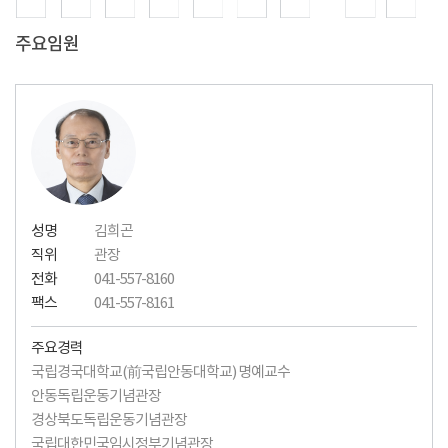
주요임원
성명
김희곤
직위
관장
전화
041-557-8160
팩스
041-557-8161
주요경력
국립경국대학교(前국립안동대학교) 명예교수
안동독립운동기념관장
경상북도독립운동기념관장
국립대한민국임시정부기념관장