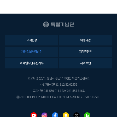
고객헌장
이용약관
개인정보처리방침
저작권정책
이메일무단수집거부
사이트맵
31232 충청남도 천안시 동남구 목천읍 독립기념관로 1
사업자등록번호 : 312-82-02552
고객센터 041-560-0114. FAX 041-557-8167.
ⓒ 2018 THE INDEPENDENCE HALL OF KOREA. ALL RIGHTS RESERVED.