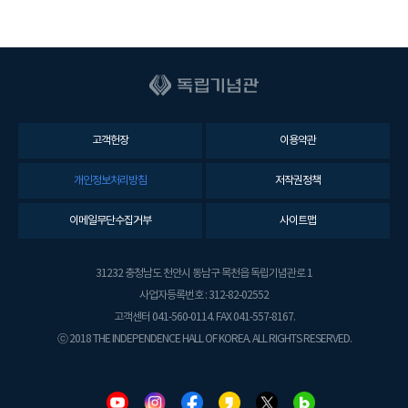
고객헌장
이용약관
개인정보처리방침
저작권정책
이메일무단수집거부
사이트맵
31232 충청남도 천안시 동남구 목천읍 독립기념관로 1
사업자등록번호 : 312-82-02552
고객센터 041-560-0114. FAX 041-557-8167.
ⓒ 2018 THE INDEPENDENCE HALL OF KOREA. ALL RIGHTS RESERVED.