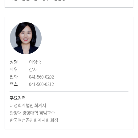
성명
이영숙
직위
감사
전화
041-560-0202
팩스
041-560-0212
주요경력
태성회계법인 회계사
한양대 경영대학 겸임교수
한국여성공인회계사회 회장