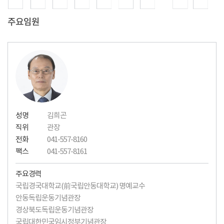
주요임원
성명
김희곤
직위
관장
전화
041-557-8160
팩스
041-557-8161
주요경력
국립경국대학교(前국립안동대학교) 명예교수
안동독립운동기념관장
경상북도독립운동기념관장
국립대한민국임시정부기념관장