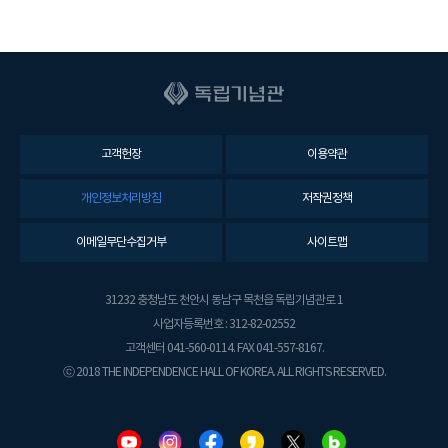
고객헌장
이용약관
개인정보처리방침
저작권정책
이메일무단수집거부
사이트맵
31232 충청남도 천안시 동남구 목천읍 독립기념관로 1
사업자등록번호 : 312-82-02552
고객센터 041-560-0114. FAX 041-557-8167.
ⓒ 2018 THE INDEPENDENCE HALL OF KOREA. ALL RIGHTS RESERVED.