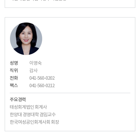
성명
이영숙
직위
감사
전화
041-560-0202
팩스
041-560-0212
주요경력
태성회계법인 회계사
한양대 경영대학 겸임교수
한국여성공인회계사회 회장