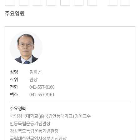
주요임원
성명
김희곤
직위
관장
전화
041-557-8160
팩스
041-557-8161
주요경력
국립경국대학교(前국립안동대학교) 명예교수
안동독립운동기념관장
경상북도독립운동기념관장
국립대한민국임시정부기념관장