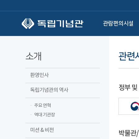
본문 바로가기
관람편의시설
소개
관련
환영인사
정부 및
독립기념관의 역사
주요 연혁
역대 기관장
미션 & 비전
박물관