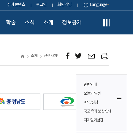
수어 콘텐츠
로그인
회원가입
Language
학술
소식
소개
정보공개
소개
관련사이트
관람안내
오늘의 일정
예약/신청
국군 휴가 보상 안내
디지털기념관