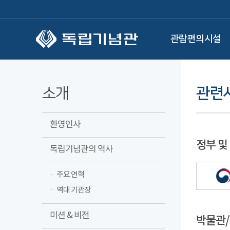
본문 바로가기
관람편의시설
소개
관련
환영인사
정부 및
독립기념관의 역사
주요 연혁
역대 기관장
미션 & 비전
박물관