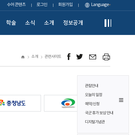
수어 콘텐츠
로그인
회원가입
Language
학술
소식
소개
정보공개
소개
관련사이트
관람안내
오늘의 일정
예약/신청
국군 휴가 보상 안내
디지털기념관