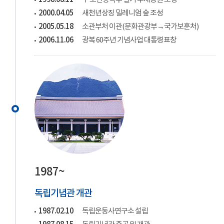
2000.04.05
새천년상징 밀레니엄 숲 조성
2005.05.18
소관부처 이관(문화관광부→국가보훈처)
2006.11.06
광복 60주년 기념사업 대통령표창
1987~
독립기념관 개관
1987.02.10
독립운동사연구소 설립