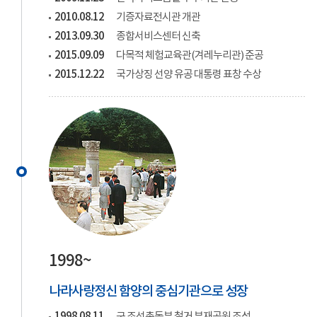
2010.08.12
기증자료전시관 개관
2013.09.30
종합서비스센터 신축
2015.09.09
다목적 체험교육관(겨레누리관) 준공
2015.12.22
국가상징 선양 유공 대통령 표창 수상
1998~
나라사랑정신 함양의 중심기관으로 성장
1998.08.11
구 조선총독부 철거 부재공원 조성