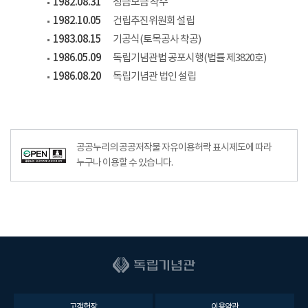
1982.08.31
성금모금 착수
1982.10.05
건립추진위원회 설립
1983.08.15
기공식(토목공사 착공)
1986.05.09
독립기념관법 공포시행(법률 제3820호)
1986.08.20
독립기념관 법인 설립
공공누리공공저작물자유이용허락–출처표시이미지
공공누리의 공공저작물 자유이용허락 표시제도에 따라
누구나 이용할 수 있습니다.
고객헌장
이용약관