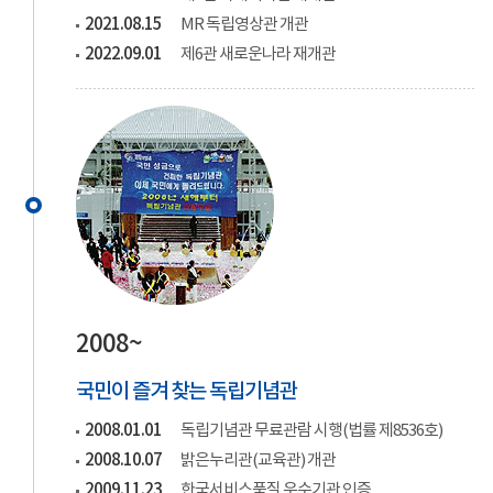
2021.08.15
MR 독립영상관 개관
2022.09.01
제6관 새로운나라 재개관
2008~
국민이 즐겨 찾는 독립기념관
2008.01.01
독립기념관 무료관람 시행(법률 제8536호)
2008.10.07
밝은누리관(교육관) 개관
2009.11.23
한국서비스품질 우수기관 인증