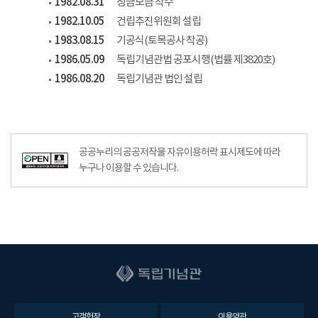
1982.08.31
성금모금 착수
1982.10.05
건립추진위원회 설립
1983.08.15
기공식(토목공사 착공)
1986.05.09
독립기념관법 공포시행(법률 제3820호)
1986.08.20
독립기념관 법인 설립
공공누리공공저작물자유이용허락–출처표시이미지
공공누리의 공공저작물 자유이용허락 표시제도에 따라
누구나 이용할 수 있습니다.
고객헌장
이용약관