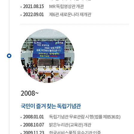
2021.08.15
MR 독립영상관 개관
2022.09.01
제6관 새로운나라 재개관
2008~
국민이 즐겨 찾는 독립기념관
2008.01.01
독립기념관 무료관람 시행(법률 제8536호)
2008.10.07
밝은누리관(교육관) 개관
2009.11.23
한국서비스품질 우수기관 인증