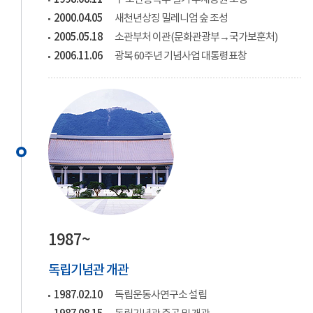
2000.04.05
새천년상징 밀레니엄 숲 조성
2005.05.18
소관부처 이관(문화관광부→국가보훈처)
2006.11.06
광복 60주년 기념사업 대통령표창
1987~
독립기념관 개관
1987.02.10
독립운동사연구소 설립