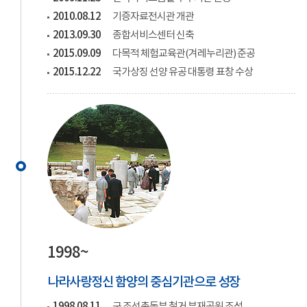
2010.08.12
기증자료전시관 개관
2013.09.30
종합서비스센터 신축
2015.09.09
다목적 체험교육관(겨레누리관) 준공
2015.12.22
국가상징 선양 유공 대통령 표창 수상
1998~
나라사랑정신 함양의 중심기관으로 성장
1998.08.11
구 조선총독부 철거 부재공원 조성