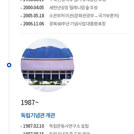
2000.04.05
새천년상징 밀레니엄 숲 조성
2005.05.18
소관부처 이관(문화관광부→국가보훈처)
2006.11.06
광복 60주년 기념사업 대통령표창
1987~
독립기념관 개관
1987.02.10
독립운동사연구소 설립