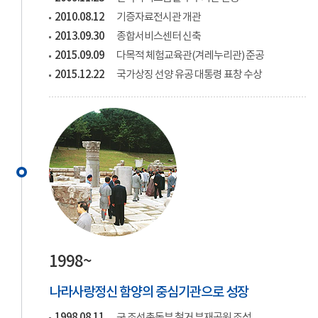
2010.08.12
기증자료전시관 개관
2013.09.30
종합서비스센터 신축
2015.09.09
다목적 체험교육관(겨레누리관) 준공
2015.12.22
국가상징 선양 유공 대통령 표창 수상
1998~
나라사랑정신 함양의 중심기관으로 성장
1998.08.11
구 조선총독부 철거 부재공원 조성