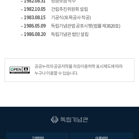
1982.08.31
성금모금 착수
1982.10.05
건립추진위원회 설립
1983.08.15
기공식(토목공사 착공)
1986.05.09
독립기념관법 공포시행(법률 제3820호)
1986.08.20
독립기념관 법인 설립
공공누리공공저작물자유이용허락–출처표시이미지
공공누리의 공공저작물 자유이용허락 표시제도에 따라
누구나 이용할 수 있습니다.
고객헌장
이용약관