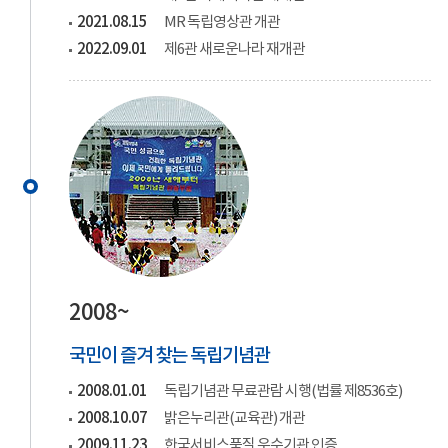
2021.08.15
MR 독립영상관 개관
2022.09.01
제6관 새로운나라 재개관
2008~
국민이 즐겨 찾는 독립기념관
2008.01.01
독립기념관 무료관람 시행(법률 제8536호)
2008.10.07
밝은누리관(교육관) 개관
2009.11.23
한국서비스품질 우수기관 인증