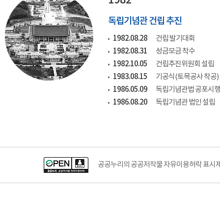
1982~
독립기념관 건립 추진
1982.08.28
건립 발기대회
1982.08.31
성금모금 착수
1982.10.05
건립추진위원회 설립
1983.08.15
기공식(토목공사 착공)
1986.05.09
독립기념관법 공포시행(
1986.08.20
독립기념관 법인 설립
공공누리공공저작물자유이용허락–출처표시이미지
공공누리의 공공저작물 자유이용허락 표시제도