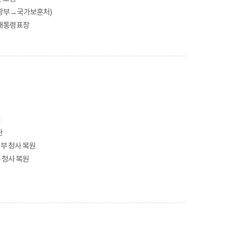
광부→국가보훈처)
 대통령표창
립
관
부 청사 복원
 청사 복원