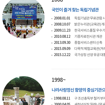
2008~
국민이 즐겨 찾는 독립기념관
2008.01.01
독립기념관 무료관람 시행
2008.10.07
밝은누리관(교육관) 개
2009.11.23
한국서비스품질 우수기
2010.08.12
기증자료전시관 개관
2013.09.30
종합서비스센터 신축
2015.09.09
다목적 체험교육관(겨
2015.12.22
국가상징 선양 유공 대
1998~
나라사랑정신 함양의 중심기관으
1998.08.11
구 조선총독부 철거 부
2000.04.05
새천년상징 밀레니엄 숲