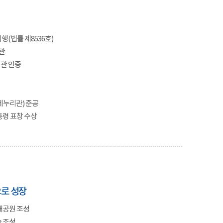
(법률 제8536호)
관
관 인증
레누리관) 준공
통령 표창 수상
로 성장
재공원 조성
 조성