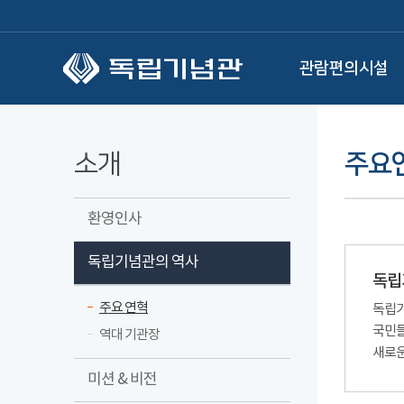
본문 바로가기
관람편의시설
소개
주요
환영인사
독립기념관의 역사
독립
주요 연혁
독립기
국민들
역대 기관장
새로운
미션 & 비전