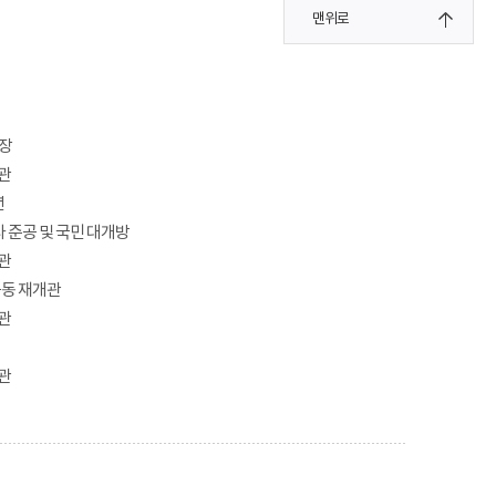
맨위로
입장
관
년
 준공 및 국민 대개방
관
동 재개관
관
관