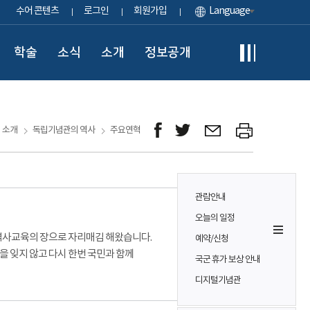
수어 콘텐츠
로그인
회원가입
Language
학술
소식
소개
정보공개
소개
독립기념관의 역사
주요연혁
관람안내
오늘의 일정
 역사교육의 장으로 자리매김 해왔습니다.
예약/신청
을 잊지 않고 다시 한번 국민과 함께
국군 휴가 보상 안내
디지털기념관