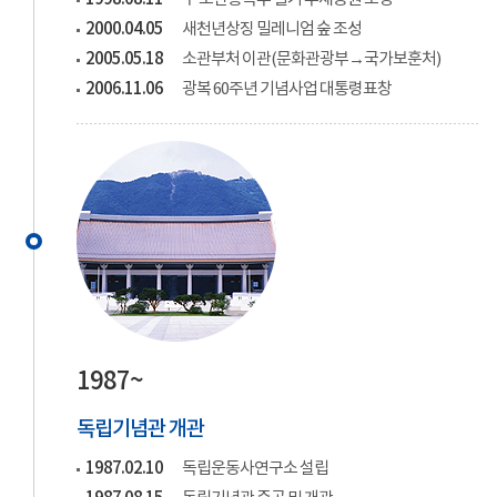
2000.04.05
새천년상징 밀레니엄 숲 조성
2005.05.18
소관부처 이관(문화관광부→국가보훈처)
2006.11.06
광복 60주년 기념사업 대통령표창
1987~
독립기념관 개관
1987.02.10
독립운동사연구소 설립