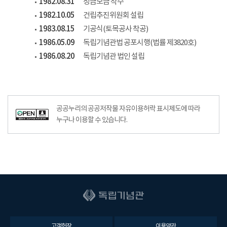
1982.08.31
성금모금 착수
1982.10.05
건립추진위원회 설립
1983.08.15
기공식(토목공사 착공)
1986.05.09
독립기념관법 공포시행(법률 제3820호)
1986.08.20
독립기념관 법인 설립
공공누리공공저작물자유이용허락–출처표시이미지
공공누리의 공공저작물 자유이용허락 표시제도에 따라
누구나 이용할 수 있습니다.
고객헌장
이용약관