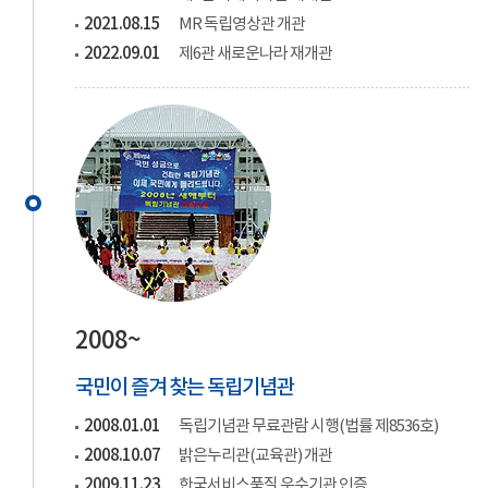
2021.08.15
MR 독립영상관 개관
2022.09.01
제6관 새로운나라 재개관
2008~
국민이 즐겨 찾는 독립기념관
2008.01.01
독립기념관 무료관람 시행(법률 제8536호)
2008.10.07
밝은누리관(교육관) 개관
2009.11.23
한국서비스품질 우수기관 인증