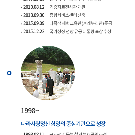
2010.08.12
기증자료전시관 개관
2013.09.30
종합서비스센터 신축
2015.09.09
다목적 체험교육관(겨레누리관) 준공
2015.12.22
국가상징 선양 유공 대통령 표창 수상
1998~
나라사랑정신 함양의 중심기관으로 성장
1998.08.11
구 조선총독부 철거 부재공원 조성