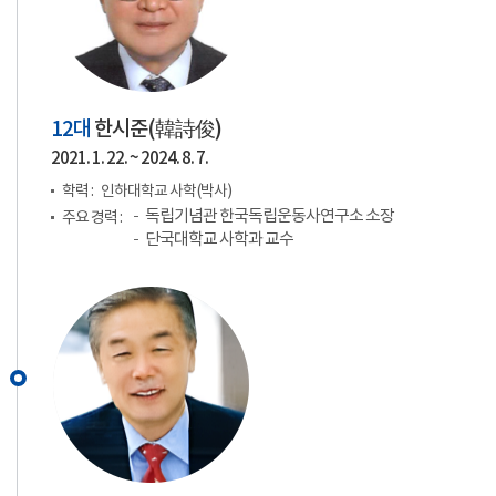
12대
한시준(
韓詩俊
)
2021. 1. 22. ~ 2024. 8. 7.
학력 :
인하대학교 사학(박사)
독립기념관 한국독립운동사연구소 소장
주요 경력 :
단국대학교 사학과 교수