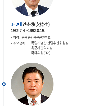
1~2대
안춘생(
安椿生
)
1986. 7. 4. ~ 1992. 8. 19.
학력 :
중국 중앙육군군관학교
독립기념관 건립추진위원장
주요 경력 :
육군사관학교장
국회의원(9대)