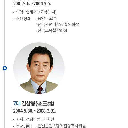
2001.9. 6. ~ 2004. 9. 5.
학력 :
연세대 교육학(박사)
중앙대 교수
주요 경력 :
전국사범대학장 협의회장
한국교육철학회장
7대
김삼웅(
金三雄
)
2004. 9. 30. ~ 2008. 3. 31.
학력 :
경희대 법무대학원
친일반민족행위진상조사위원
주요 경력 :