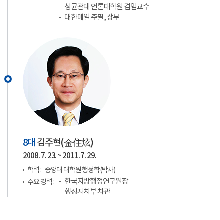
성균관대 언론대학원 겸임교수
대한매일 주필, 상무
8대
김주현(
金住炫
)
2008. 7. 23. ~ 2011. 7. 29.
학력 :
중앙대 대학원 행정학(박사)
한국지방행정연구원장
주요 경력 :
행정자치부 차관