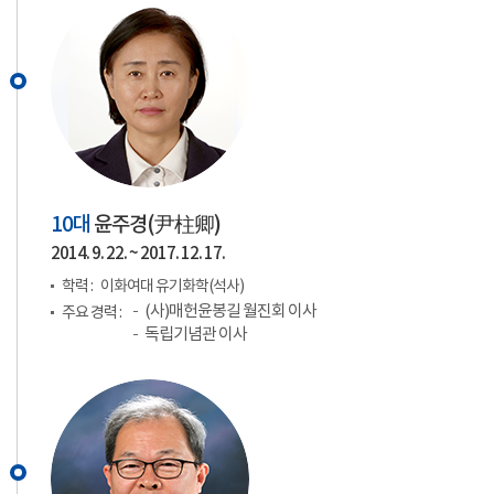
10대
윤주경(
尹柱卿
)
2014. 9. 22. ~ 2017. 12. 17.
학력 :
이화여대 유기화학(석사)
(사)매헌윤봉길 월진회 이사
주요 경력 :
독립기념관 이사