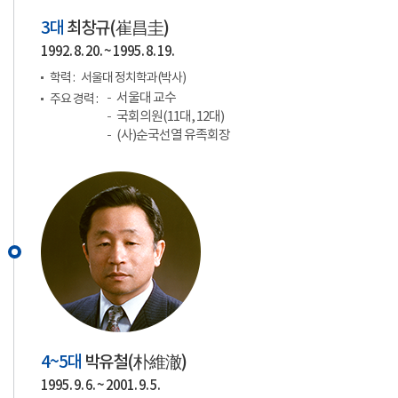
3대
최창규(
崔昌圭
)
1992. 8. 20. ~ 1995. 8. 19.
학력 :
서울대 정치학과(박사)
서울대 교수
주요 경력 :
국회의원(11대, 12대)
(사)순국선열 유족회장
4~5대
박유철(
朴維澈
)
1995. 9. 6. ~ 2001. 9. 5.