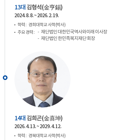
13대
김형석(
金亨錫
)
2024. 8. 8. ~ 2026. 2. 19.
학력 :
경희대학교 사학(박사)
재단법인 대한민국역사와미래 이사장
주요 경력 :
재단법인 한민족복지재단 회장
14대
김희곤(
金喜坤
)
2026. 4. 13. ~ 2029. 4. 12.
학력 :
경북대학교 사학(박사)