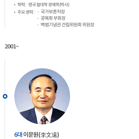
학력 :
영국 헐대학 경제학(박사)
국가보훈처장
주요 경력 :
광복회 부회장
백범기념관 건립위원회 위원장
2001~
6대
이문원(
李文遠
)