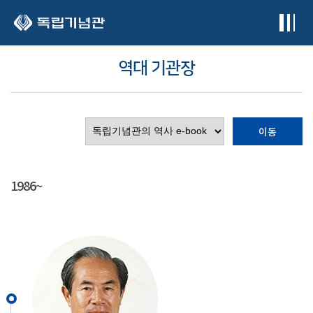
본문 바로가기
역대 기관장
이동
1986~