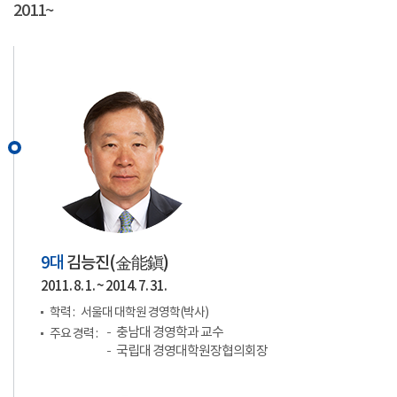
2011~
9대
김능진(
金能鎭
)
2011. 8. 1. ~ 2014. 7. 31.
학력 :
서울대 대학원 경영학(박사)
충남대 경영학과 교수
주요 경력 :
국립대 경영대학원장협의회장