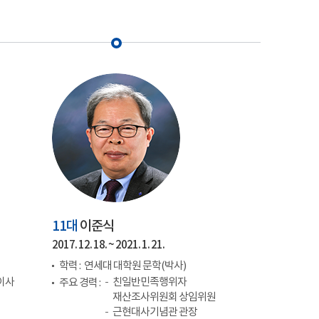
11대
이준식
2017. 12. 18. ~ 2021. 1. 21.
학력 :
연세대 대학원 문학(박사)
이사
친일반민족행위자
주요 경력 :
재산조사위원회 상임위원
근현대사기념관 관장