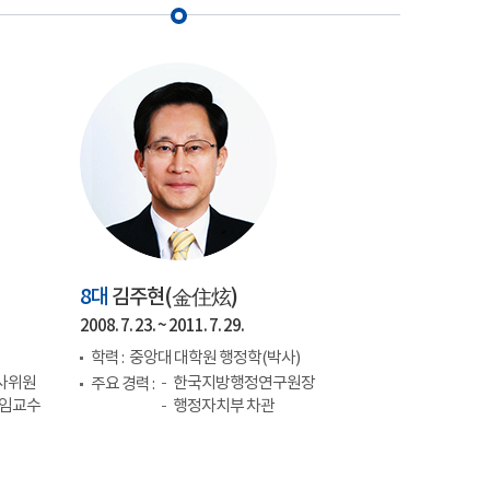
8대
김주현(
金住炫
)
2008. 7. 23. ~ 2011. 7. 29.
학력 :
중앙대 대학원 행정학(박사)
사위원
한국지방행정연구원장
주요 경력 :
겸임교수
행정자치부 차관