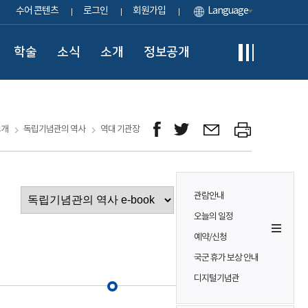
수어 콘텐츠
로그인
회원가입
Language
학술
소식
소개
정보공개
소개
독립기념관의 역사
역대 기관장
관람안내
이동
오늘의 일정
예약/신청
국군 휴가 보상 안내
디지털기념관