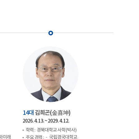
14대
김희곤(
金喜坤
)
2026. 4. 13. ~ 2029. 4. 12.
학력 :
경북대학교 사학(박사)
와미래
국립경국대학교
주요 경력 :