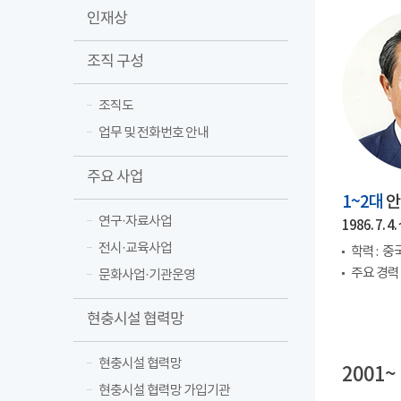
인재상
조직 구성
조직도
업무 및 전화번호 안내
주요 사업
1~2대
안
연구·자료사업
1986. 7. 4. 
전시·교육사업
학력 :
중
주요 경력 
문화사업·기관운영
현충시설 협력망
현충시설 협력망
2001~
현충시설 협력망 가입기관