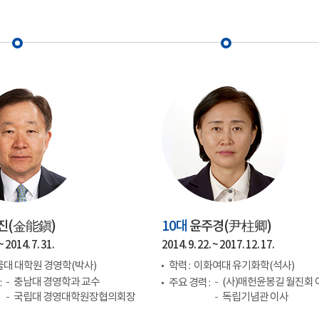
진(
金能鎭
)
10대
윤주경(
尹柱卿
)
~ 2014. 7. 31.
2014. 9. 22. ~ 2017. 12. 17.
대 대학원 경영학(박사)
학력 :
이화여대 유기화학(석사)
충남대 경영학과 교수
(사)매헌윤봉길 월진회 
:
주요 경력 :
국립대 경영대학원장협의회장
독립기념관 이사