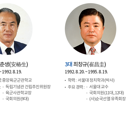
춘생(
安椿生
)
3대
최창규(
崔昌圭
)
~ 1992. 8. 19.
1992. 8. 20. ~ 1995. 8. 19.
국 중앙육군군관학교
학력 :
서울대 정치학과(박사)
독립기념관 건립추진위원장
서울대 교수
:
주요 경력 :
육군사관학교장
국회의원(11대, 12대)
국회의원(9대)
(사)순국선열 유족회장