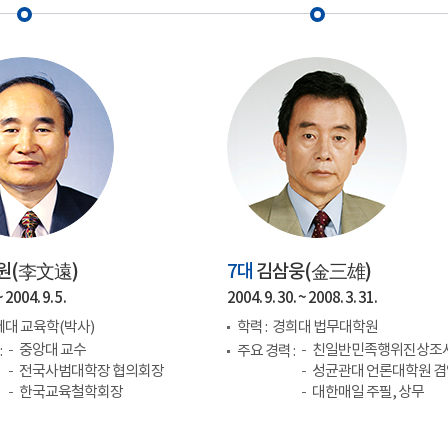
원(
李文遠
)
7대
김삼웅(
金三雄
)
 2004. 9. 5.
2004. 9. 30. ~ 2008. 3. 31.
대 교육학(박사)
학력 :
경희대 법무대학원
중앙대 교수
친일반민족행위진상조
:
주요 경력 :
전국사범대학장 협의회장
성균관대 언론대학원 
한국교육철학회장
대한매일 주필, 상무