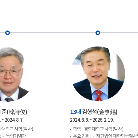
시준(
韓詩俊
)
13대
김형석(
金亨錫
)
 ~ 2024. 8. 7.
2024. 8. 8. ~ 2026. 2. 19.
하대학교 사학(박사)
학력 :
경희대학교 사학(박사)
독립기념관
재단법인 대한민국역사
:
주요 경력 :