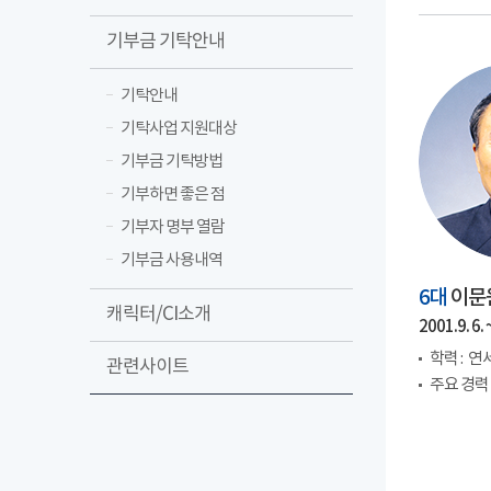
기부금 기탁안내
기탁안내
기탁사업 지원대상
기부금 기탁방법
기부하면 좋은 점
기부자 명부 열람
기부금 사용내역
6대
이문
캐릭터/CI소개
2001.9. 6. ~
학력 :
연세
관련사이트
주요 경력 