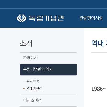
본문 바로가기
관람편의시설
소개
역대
환영인사
독립기념관의 역사
주요 연혁
1986~
역대 기관장
미션 & 비전