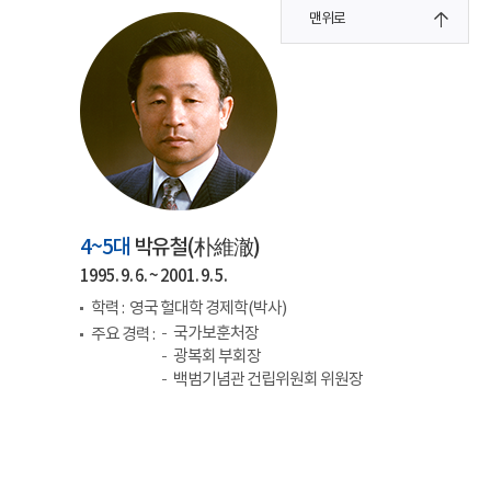
맨위로
4~5대
박유철(
朴維澈
)
1995. 9. 6. ~ 2001. 9. 5.
학력 :
영국 헐대학 경제학(박사)
국가보훈처장
주요 경력 :
광복회 부회장
백범기념관 건립위원회 위원장