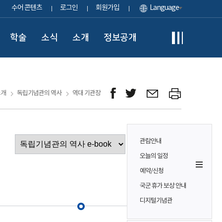
수어 콘텐츠
로그인
회원가입
Language
학술
소식
소개
정보공개
소개
독립기념관의 역사
역대 기관장
관람안내
이동
오늘의 일정
예약/신청
국군 휴가 보상 안내
디지털기념관