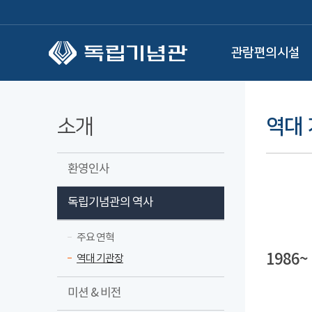
본문 바로가기
관람편의시설
소개
역대
환영인사
독립기념관의 역사
주요 연혁
1986~
역대 기관장
미션 & 비전