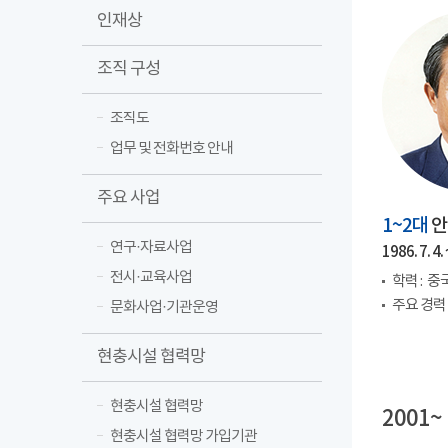
인재상
조직 구성
조직도
업무 및 전화번호 안내
주요 사업
1~2대
안
연구·자료사업
1986. 7. 4. 
전시·교육사업
학력 :
중
주요 경력 
문화사업·기관운영
현충시설 협력망
현충시설 협력망
2001~
현충시설 협력망 가입기관