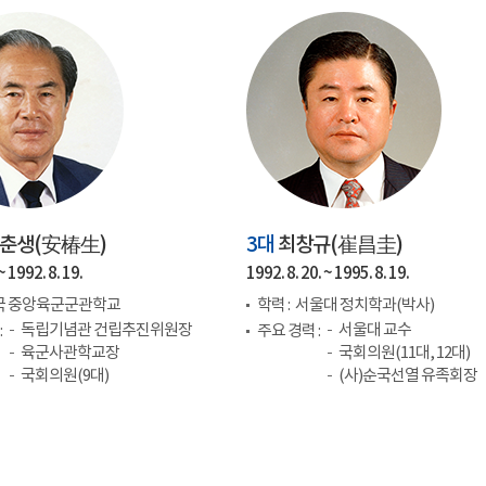
춘생(
安椿生
)
3대
최창규(
崔昌圭
)
~ 1992. 8. 19.
1992. 8. 20. ~ 1995. 8. 19.
국 중앙육군군관학교
학력 :
서울대 정치학과(박사)
독립기념관 건립추진위원장
서울대 교수
:
주요 경력 :
육군사관학교장
국회의원(11대, 12대)
국회의원(9대)
(사)순국선열 유족회장