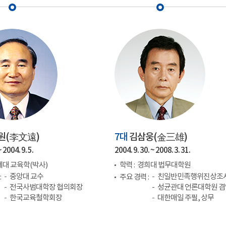
원(
李文遠
)
7대
김삼웅(
金三雄
)
 2004. 9. 5.
2004. 9. 30. ~ 2008. 3. 31.
대 교육학(박사)
학력 :
경희대 법무대학원
중앙대 교수
친일반민족행위진상조
:
주요 경력 :
전국사범대학장 협의회장
성균관대 언론대학원 
한국교육철학회장
대한매일 주필, 상무