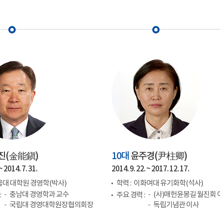
진(
金能鎭
)
10대
윤주경(
尹柱卿
)
~ 2014. 7. 31.
2014. 9. 22. ~ 2017. 12. 17.
대 대학원 경영학(박사)
학력 :
이화여대 유기화학(석사)
충남대 경영학과 교수
(사)매헌윤봉길 월진회 
:
주요 경력 :
국립대 경영대학원장협의회장
독립기념관 이사