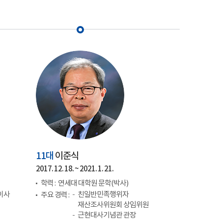
11대
이준식
2017. 12. 18. ~ 2021. 1. 21.
학력 :
연세대 대학원 문학(박사)
이사
친일반민족행위자
주요 경력 :
재산조사위원회 상임위원
근현대사기념관 관장