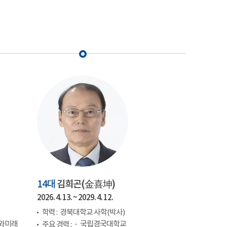
14대
김희곤(
金喜坤
)
2026. 4. 13. ~ 2029. 4. 12.
학력 :
경북대학교 사학(박사)
와미래
국립경국대학교
주요 경력 :