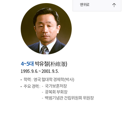
맨위로
4~5대
박유철(
朴維澈
)
1995. 9. 6. ~ 2001. 9. 5.
학력 :
영국 헐대학 경제학(박사)
국가보훈처장
주요 경력 :
광복회 부회장
백범기념관 건립위원회 위원장