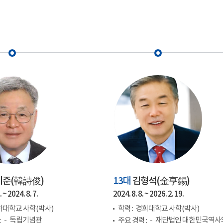
시준(
韓詩俊
)
13대
김형석(
金亨錫
)
 ~ 2024. 8. 7.
2024. 8. 8. ~ 2026. 2. 19.
하대학교 사학(박사)
학력 :
경희대학교 사학(박사)
독립기념관
재단법인 대한민국역사
:
주요 경력 :