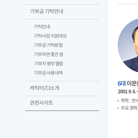
기부금 기탁안내
기탁안내
기탁사업 지원대상
기부금 기탁방법
기부하면 좋은 점
기부자 명부 열람
기부금 사용내역
6대
이문
캐릭터/CI소개
2001.9. 6. ~
학력 :
연세
관련사이트
주요 경력 