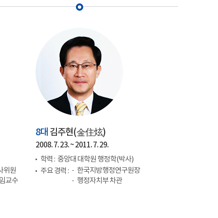
8대
김주현(
金住炫
)
2008. 7. 23. ~ 2011. 7. 29.
학력 :
중앙대 대학원 행정학(박사)
사위원
한국지방행정연구원장
주요 경력 :
겸임교수
행정자치부 차관