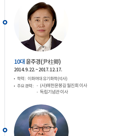
10대
윤주경(
尹柱卿
)
2014. 9. 22. ~ 2017. 12. 17.
학력 :
이화여대 유기화학(석사)
(사)매헌윤봉길 월진회 이사
주요 경력 :
독립기념관 이사