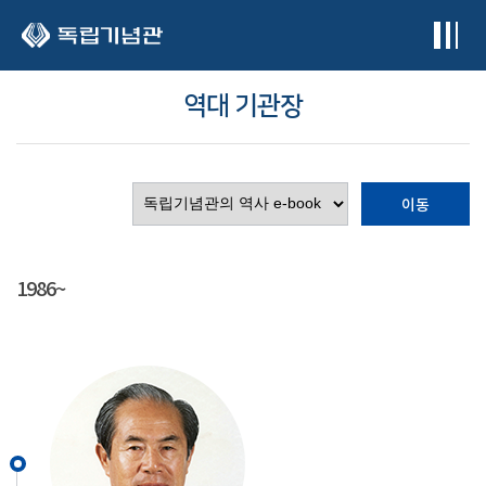
본문 바로가기
역대 기관장
이동
1986~