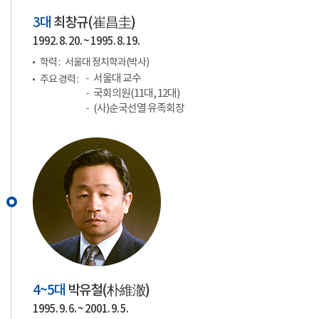
3대
최창규(
崔昌圭
)
1992. 8. 20. ~ 1995. 8. 19.
학력 :
서울대 정치학과(박사)
서울대 교수
주요 경력 :
국회의원(11대, 12대)
(사)순국선열 유족회장
4~5대
박유철(
朴維澈
)
1995. 9. 6. ~ 2001. 9. 5.