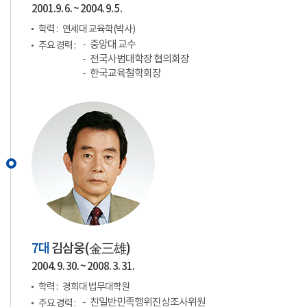
2001.9. 6. ~ 2004. 9. 5.
학력 :
연세대 교육학(박사)
중앙대 교수
주요 경력 :
전국사범대학장 협의회장
한국교육철학회장
7대
김삼웅(
金三雄
)
2004. 9. 30. ~ 2008. 3. 31.
학력 :
경희대 법무대학원
친일반민족행위진상조사위원
주요 경력 :