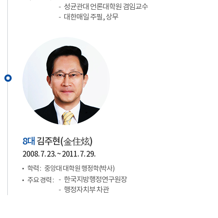
성균관대 언론대학원 겸임교수
대한매일 주필, 상무
8대
김주현(
金住炫
)
2008. 7. 23. ~ 2011. 7. 29.
학력 :
중앙대 대학원 행정학(박사)
한국지방행정연구원장
주요 경력 :
행정자치부 차관