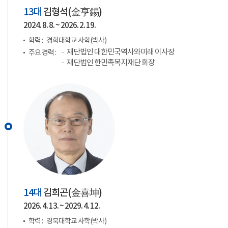
13대
김형석(
金亨錫
)
2024. 8. 8. ~ 2026. 2. 19.
학력 :
경희대학교 사학(박사)
재단법인 대한민국역사와미래 이사장
주요 경력 :
재단법인 한민족복지재단 회장
14대
김희곤(
金喜坤
)
2026. 4. 13. ~ 2029. 4. 12.
학력 :
경북대학교 사학(박사)