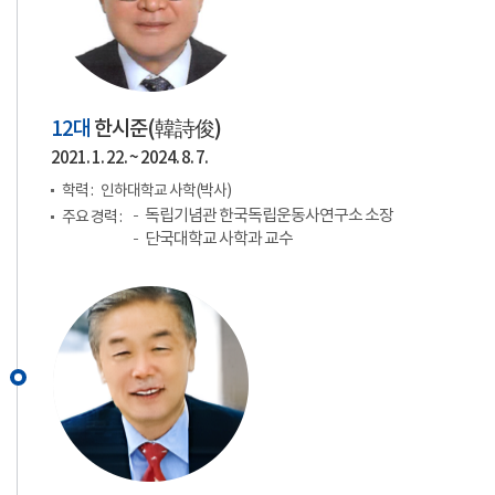
12대
한시준(
韓詩俊
)
2021. 1. 22. ~ 2024. 8. 7.
학력 :
인하대학교 사학(박사)
독립기념관 한국독립운동사연구소 소장
주요 경력 :
단국대학교 사학과 교수