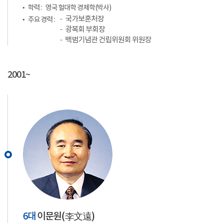
학력 :
영국 헐대학 경제학(박사)
국가보훈처장
주요 경력 :
광복회 부회장
백범기념관 건립위원회 위원장
2001~
6대
이문원(
李文遠
)