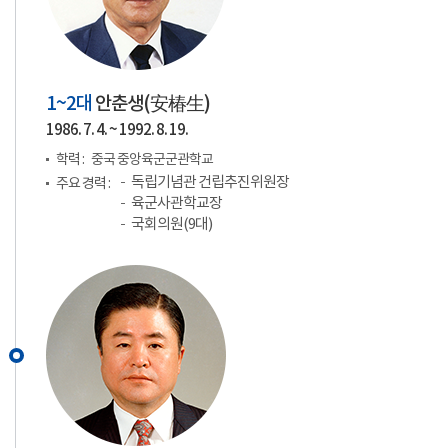
1~2대
안춘생(
安椿生
)
1986. 7. 4. ~ 1992. 8. 19.
학력 :
중국 중앙육군군관학교
독립기념관 건립추진위원장
주요 경력 :
육군사관학교장
국회의원(9대)