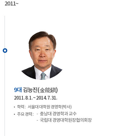
2011~
9대
김능진(
金能鎭
)
2011. 8. 1. ~ 2014. 7. 31.
학력 :
서울대 대학원 경영학(박사)
충남대 경영학과 교수
주요 경력 :
국립대 경영대학원장협의회장