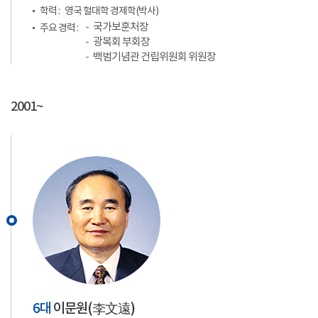
학력 :
영국 헐대학 경제학(박사)
국가보훈처장
주요 경력 :
광복회 부회장
백범기념관 건립위원회 위원장
2001~
6대
이문원(
李文遠
)