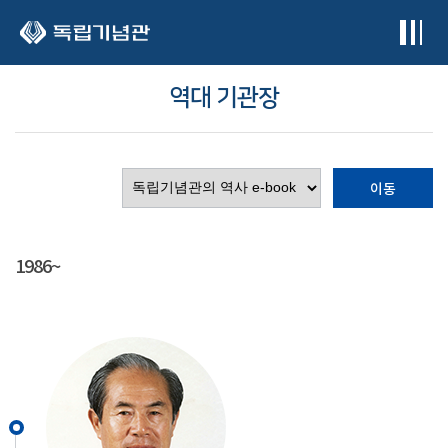
본문 바로가기
역대 기관장
이동
1986~