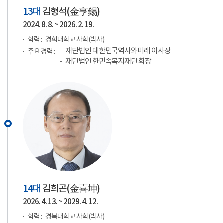
13대
김형석(
金亨錫
)
2024. 8. 8. ~ 2026. 2. 19.
학력 :
경희대학교 사학(박사)
재단법인 대한민국역사와미래 이사장
주요 경력 :
재단법인 한민족복지재단 회장
14대
김희곤(
金喜坤
)
2026. 4. 13. ~ 2029. 4. 12.
학력 :
경북대학교 사학(박사)