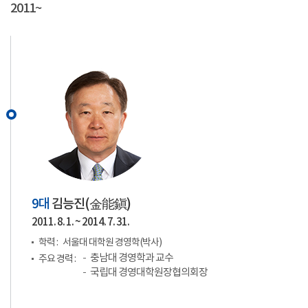
2011~
9대
김능진(
金能鎭
)
2011. 8. 1. ~ 2014. 7. 31.
학력 :
서울대 대학원 경영학(박사)
충남대 경영학과 교수
주요 경력 :
국립대 경영대학원장협의회장