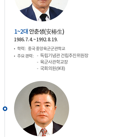
1~2대
안춘생(
安椿生
)
1986. 7. 4. ~ 1992. 8. 19.
학력 :
중국 중앙육군군관학교
독립기념관 건립추진위원장
주요 경력 :
육군사관학교장
국회의원(9대)