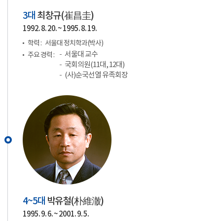
3대
최창규(
崔昌圭
)
1992. 8. 20. ~ 1995. 8. 19.
학력 :
서울대 정치학과(박사)
서울대 교수
주요 경력 :
국회의원(11대, 12대)
(사)순국선열 유족회장
4~5대
박유철(
朴維澈
)
1995. 9. 6. ~ 2001. 9. 5.