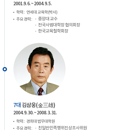
2001.9. 6. ~ 2004. 9. 5.
학력 :
연세대 교육학(박사)
중앙대 교수
주요 경력 :
전국사범대학장 협의회장
한국교육철학회장
7대
김삼웅(
金三雄
)
2004. 9. 30. ~ 2008. 3. 31.
학력 :
경희대 법무대학원
친일반민족행위진상조사위원
주요 경력 :