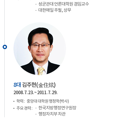
성균관대 언론대학원 겸임교수
대한매일 주필, 상무
8대
김주현(
金住炫
)
2008. 7. 23. ~ 2011. 7. 29.
학력 :
중앙대 대학원 행정학(박사)
한국지방행정연구원장
주요 경력 :
행정자치부 차관