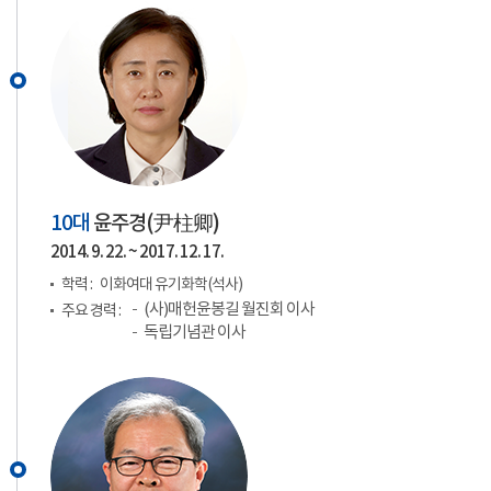
10대
윤주경(
尹柱卿
)
2014. 9. 22. ~ 2017. 12. 17.
학력 :
이화여대 유기화학(석사)
(사)매헌윤봉길 월진회 이사
주요 경력 :
독립기념관 이사