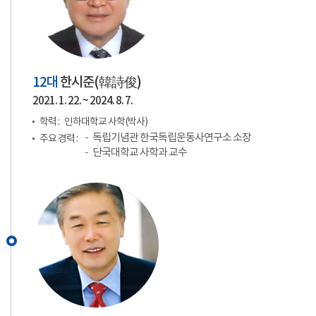
12대
한시준(
韓詩俊
)
2021. 1. 22. ~ 2024. 8. 7.
학력 :
인하대학교 사학(박사)
독립기념관 한국독립운동사연구소 소장
주요 경력 :
단국대학교 사학과 교수