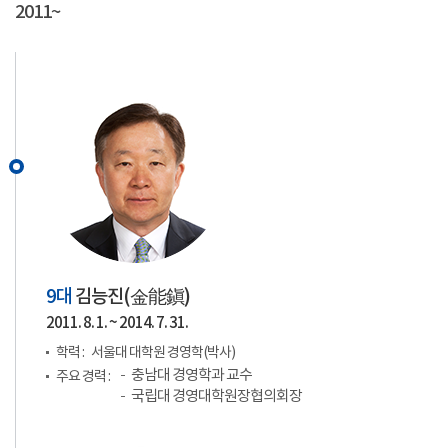
2011~
9대
김능진(
金能鎭
)
2011. 8. 1. ~ 2014. 7. 31.
학력 :
서울대 대학원 경영학(박사)
충남대 경영학과 교수
주요 경력 :
국립대 경영대학원장협의회장