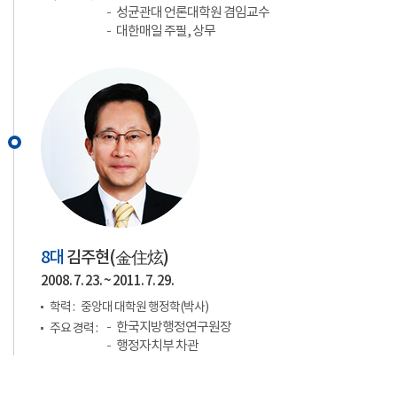
성균관대 언론대학원 겸임교수
대한매일 주필, 상무
8대
김주현(
金住炫
)
2008. 7. 23. ~ 2011. 7. 29.
학력 :
중앙대 대학원 행정학(박사)
한국지방행정연구원장
주요 경력 :
행정자치부 차관