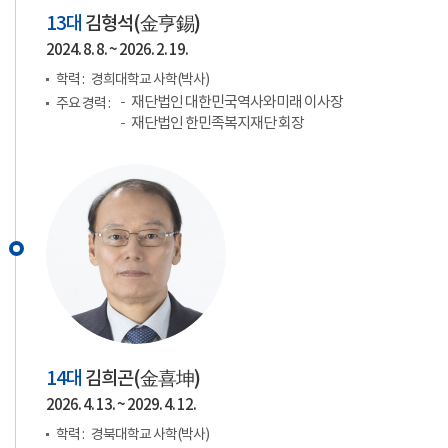
13대
김형석(
金亨錫
)
2024. 8. 8. ~ 2026. 2. 19.
학력 :
경희대학교 사학(박사)
재단법인 대한민국역사와미래 이사장
주요 경력 :
재단법인 한민족복지재단 회장
14대
김희곤(
金喜坤
)
2026. 4. 13. ~ 2029. 4. 12.
학력 :
경북대학교 사학(박사)