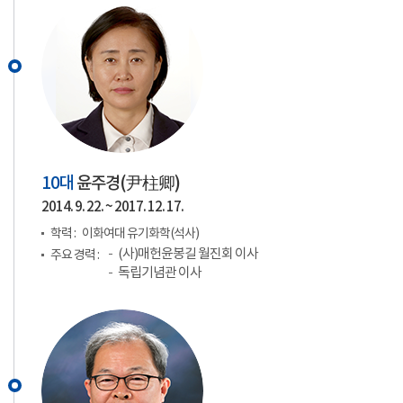
10대
윤주경(
尹柱卿
)
2014. 9. 22. ~ 2017. 12. 17.
학력 :
이화여대 유기화학(석사)
(사)매헌윤봉길 월진회 이사
주요 경력 :
독립기념관 이사