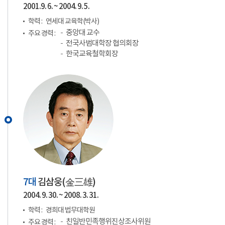
2001.9. 6. ~ 2004. 9. 5.
학력 :
연세대 교육학(박사)
중앙대 교수
주요 경력 :
전국사범대학장 협의회장
한국교육철학회장
7대
김삼웅(
金三雄
)
2004. 9. 30. ~ 2008. 3. 31.
학력 :
경희대 법무대학원
친일반민족행위진상조사위원
주요 경력 :