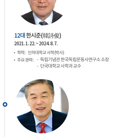
12대
한시준(
韓詩俊
)
2021. 1. 22. ~ 2024. 8. 7.
학력 :
인하대학교 사학(박사)
독립기념관 한국독립운동사연구소 소장
주요 경력 :
단국대학교 사학과 교수