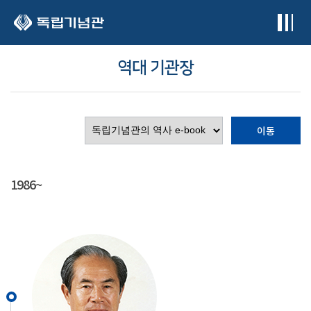
본문 바로가기
역대 기관장
이동
1986~