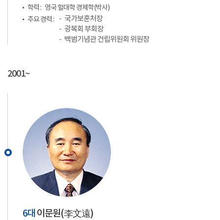
학력 :
영국 헐대학 경제학(박사)
국가보훈처장
주요 경력 :
광복회 부회장
백범기념관 건립위원회 위원장
2001~
6대
이문원(
李文遠
)