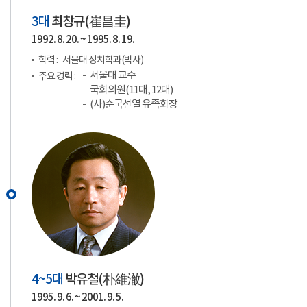
3대
최창규(
崔昌圭
)
1992. 8. 20. ~ 1995. 8. 19.
학력 :
서울대 정치학과(박사)
서울대 교수
주요 경력 :
국회의원(11대, 12대)
(사)순국선열 유족회장
4~5대
박유철(
朴維澈
)
1995. 9. 6. ~ 2001. 9. 5.