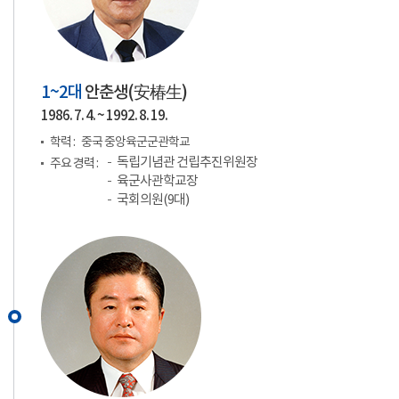
1~2대
안춘생(
安椿生
)
1986. 7. 4. ~ 1992. 8. 19.
학력 :
중국 중앙육군군관학교
독립기념관 건립추진위원장
주요 경력 :
육군사관학교장
국회의원(9대)